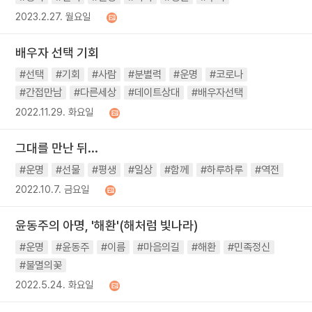
2023.2.27. 월요일
배우자 선택 기회
#선택
#기회
#사람
#분별력
#운명
#코로나
#간접만남
#다른세상
#데이트상대
#배우자선택
2022.11.29. 화요일
그대를 만난 뒤...
#운명
#선물
#평생
#일상
#함께
#하루하루
#역전
2022.10.7. 금요일
윤동주의 아명, '해환'(해처럼 빛나라)
#운명
#윤동주
#이름
#마음의길
#해환
#민족정신
#불멸의꽃
2022.5.24. 화요일