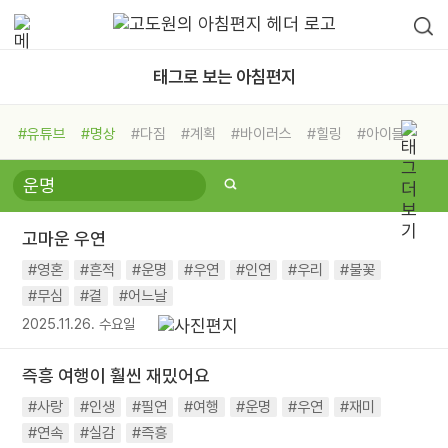
태그로 보는 아침편지
#유튜브
#명상
#다짐
#계획
#바이러스
#힐링
#아이들
#비전캠프
#독서캠프
#삶
#경험
#사람
#도움
#선택
#희망
#나눔
#친구
#링컨학교
#극복
#리더
#위기
고마운 우연
#독서
#건강
#면역력
#영혼
#흔적
#운명
#우연
#인연
#우리
#불꽃
#무심
#곁
#어느날
2025.11.26. 수요일
즉흥 여행이 훨씬 재밌어요
#사랑
#인생
#필연
#여행
#운명
#우연
#재미
#연속
#실감
#즉흥