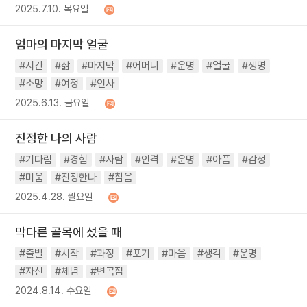
2025.7.10. 목요일
엄마의 마지막 얼굴
#시간
#삶
#마지막
#어머니
#운명
#얼굴
#생명
#소망
#여정
#인사
2025.6.13. 금요일
진정한 나의 사람
#기다림
#경험
#사람
#인격
#운명
#아픔
#감정
#미움
#진정한나
#참음
2025.4.28. 월요일
막다른 골목에 섰을 때
#출발
#시작
#과정
#포기
#마음
#생각
#운명
#자신
#체념
#변곡점
2024.8.14. 수요일