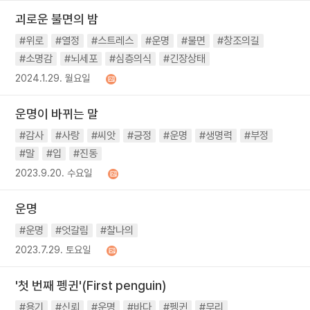
괴로운 불면의 밤
#위로
#열정
#스트레스
#운명
#불면
#창조의길
#소명감
#뇌세포
#심층의식
#긴장상태
2024.1.29. 월요일
운명이 바뀌는 말
#감사
#사랑
#씨앗
#긍정
#운명
#생명력
#부정
#말
#입
#진동
2023.9.20. 수요일
운명
#운명
#엇갈림
#찰나의
2023.7.29. 토요일
'첫 번째 펭귄'(First penguin)
#용기
#신뢰
#운명
#바다
#펭귄
#무리