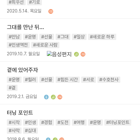
#최우선
#기로
2020.5.14. 목요일
그대를 만난 뒤...
#만남
#운명
#선물
#그대
#일상
#새로운 하루
#인생역전
#새로운 사람
2019.10.7. 월요일
곁에 있어주자
#운명
#힐러
#선물
#힘든 시간
#서로
#수호천사
#곁
2019.2.1. 금요일
터닝 포인트
#시작
#인생
#경험
#도전
#여행
#운명
#터닝포인트
#사막
#십대
2018.8.6. 월요일