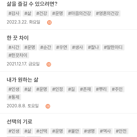
삶을 즐길 수 있으려면?
#감사
#삶
#건강
#운명
#마음의건강
#영혼의건강
2022.3.22. 화요일
한 끗 차이
#시간
#운명
#순간
#우연
#생사
#찰나
#말한마디
#한끗차이
2021.12.17. 금요일
내가 원하는 삶
#인생
#삶
#운명
#인정
#길
#존재
#뿌리
#주인
#통제
2020.8.8. 토요일
선택의 기로
#인생
#삶
#선택
#운명
#불안
#생명
#역사
#안전