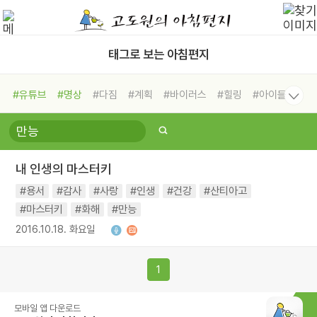
태그로 보는 아침편지
#유튜브
#명상
#다짐
#계획
#바이러스
#힐링
#아이들
#비전캠프
#독서캠프
#삶
#경험
#사람
#도움
#선택
#희망
#나눔
#친구
#링컨학교
#극복
#리더
#위기
내 인생의 마스터키
#독서
#건강
#면역력
#용서
#감사
#사랑
#인생
#건강
#산티아고
#마스터키
#화해
#만능
2016.10.18. 화요일
1
모바일 앱 다운로드