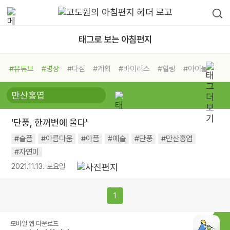
태그로 보는 아침편지
#유튜브
#명상
#다짐
#계획
#바이러스
#힐링
#아이들
#비전캠프
#독서캠프
#삶
#경험
#사람
#도움
#선택
#희망
#나눔
#친구
#링컨학교
#극복
#리더
#위기
'단풍, 한꺼번에 울다'
#독서
#건강
#면역력
#슬픔
#아름다움
#아픔
#예술
#단풍
#만산홍엽
#자연미
2021.11.13. 토요일
1
모바일 앱 다운로드