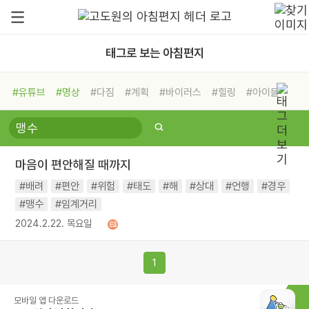
태그로 보는 아침편지
#유튜브
#명상
#다짐
#계획
#바이러스
#힐링
#아이들
#비전캠프
#독서캠프
#삶
#경험
#사람
#도움
#선택
#희망
#나눔
#친구
#링컨학교
#극복
#리더
#위기
마음이 편안해질 때까지
#독서
#건강
#면역력
#배려
#편안
#위험
#태도
#해
#상대
#언행
#경우
#맹수
#임계거리
2024.2.22. 목요일
1
모바일 앱 다운로드