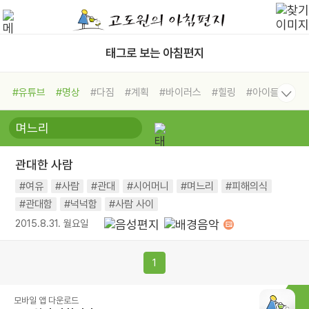
태그로 보는 아침편지
#유튜브
#명상
#다짐
#계획
#바이러스
#힐링
#아이들
#비전캠프
#독서캠프
#삶
#경험
#사람
#도움
#선택
#희망
#나눔
#친구
#링컨학교
#극복
#리더
#위기
관대한 사람
#독서
#건강
#면역력
#여유
#사람
#관대
#시어머니
#며느리
#피해의식
#관대함
#넉넉함
#사람 사이
2015.8.31. 월요일
1
모바일 앱 다운로드