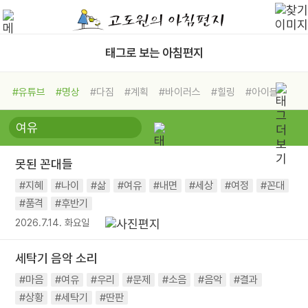
태그로 보는 아침편지
#유튜브
#명상
#다짐
#계획
#바이러스
#힐링
#아이들
#비전캠프
#독서캠프
#삶
#경험
#사람
#도움
#선택
#희망
#나눔
#친구
#링컨학교
#극복
#리더
#위기
못된 꼰대들
#독서
#건강
#면역력
#지혜
#나이
#삶
#여유
#내면
#세상
#여정
#꼰대
#품격
#후반기
2026.7.14. 화요일
세탁기 음악 소리
#마음
#여유
#우리
#문제
#소음
#음악
#결과
#상황
#세탁기
#딴판