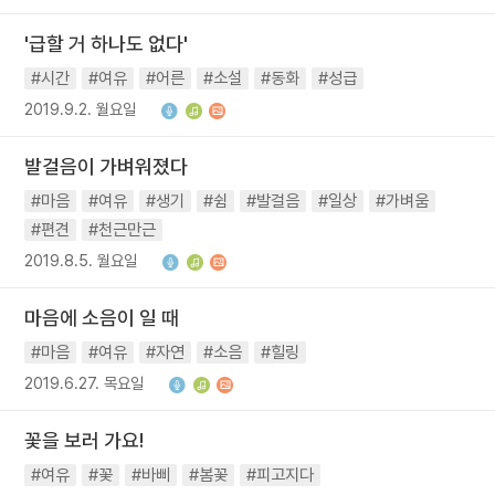
'급할 거 하나도 없다'
#시간
#여유
#어른
#소설
#동화
#성급
2019.9.2. 월요일
발걸음이 가벼워졌다
#마음
#여유
#생기
#쉼
#발걸음
#일상
#가벼움
#편견
#천근만근
2019.8.5. 월요일
마음에 소음이 일 때
#마음
#여유
#자연
#소음
#힐링
2019.6.27. 목요일
꽃을 보러 가요!
#여유
#꽃
#바삐
#봄꽃
#피고지다