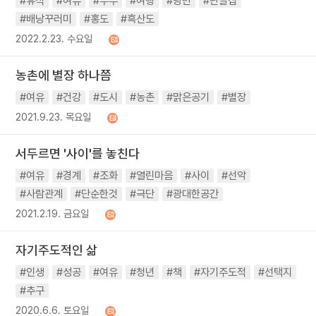
#휴식
#여유
#부부
#여행
#낭만
#단골집
#배낭꾸러미
#홍도
#흑산도
2022.2.23. 수요일
농촌에 별장 하나쯤
#여유
#건강
#도시
#농촌
#맑은공기
#별장
2021.9.23. 목요일
서두르면 '사이'를 놓친다
#여유
#경계
#조화
#열린마음
#사이
#선악
#사람관계
#단순한것
#극단
#광대한공간
2021.2.19. 금요일
자기주도적인 삶
#인생
#성공
#여유
#청년
#책
#자기주도적
#선택지
#추구
2020.6.6. 토요일