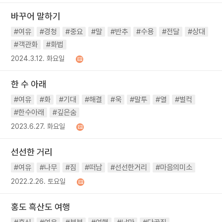
바꾸어 말하기
#여유
#경청
#중요
#말
#반추
#수용
#전달
#상대
#객관화
#화법
2024.3.12. 화요일
한 수 아래
#여유
#화
#기대
#해결
#욱
#말투
#열
#벌컥
#한수아래
#깊은숨
2023.6.27. 화요일
선선한 거리
#여유
#나무
#짐
#떠남
#선선한거리
#마음의미소
2022.2.26. 토요일
홍도 흑산도 여행