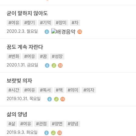
굳이 말하지 않아도
#여유
#향기
#기억
#장미
#차
2020.2.3. 월요일
꿈도 계속 자란다
#변화
#여유
#꿈
#성장
2020.1.31. 금요일
보랏빛 의자
#시간
#여유
#독서
#책
#의미
#의자
2019.10.31. 목요일
삶의 양념
#삶
#여유
#관점
#양면
#양념
2019.9.3. 화요일