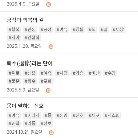
2026.4.9. 목요일
긍정과 행복의 길
#행복
#인생
#긍정
#여유
#경험
#책
#길
#세상
#시야
#간접적
2025.11.20. 목요일
퇴수(退修)라는 단어
#위로
#성찰
#여유
#사람
#가슴
#비난
#수양
#불운
#퇴수
#포화
2025.5.9. 금요일
몸이 말하는 신호
#여유
#에너지
#몸
#생명
#신호
#세포
#시스템
#연결
#리듬
#정보
2024.10.21. 월요일