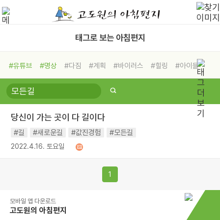
태그로 보는 아침편지
#유튜브
#명상
#다짐
#계획
#바이러스
#힐링
#아이들
#비전캠프
#독서캠프
#삶
#경험
#사람
#도움
#선택
#희망
#나눔
#친구
#링컨학교
#극복
#리더
#위기
당신이 가는 곳이 다 길이다
#독서
#건강
#면역력
#길
#새로운길
#값진경험
#모든길
2022.4.16. 토요일
1
모바일 앱 다운로드
고도원의 아침편지