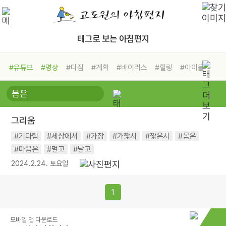
태그로 보는 아침편지
#유튜브
#명상
#다짐
#계획
#바이러스
#힐링
#아이들
#비전캠프
#독서캠프
#삶
#경험
#사람
#도움
#선택
#희망
#나눔
#친구
#링컨학교
#극복
#리더
#위기
그리움
#독서
#건강
#면역력
#기다림
#세상에서
#가장
#가짧시
#짧은시
#몸은
#마음은
#멀고
#날고
2024.2.24. 토요일
1
모바일 앱 다운로드