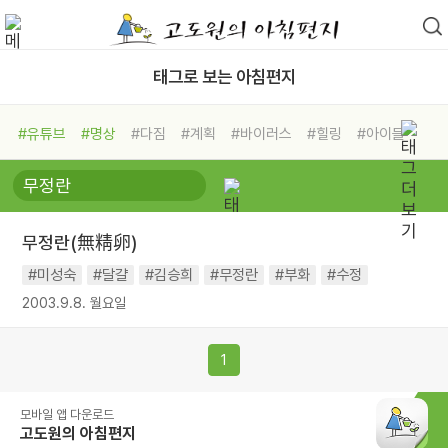
태그로 보는 아침편지
#유튜브
#명상
#다짐
#계획
#바이러스
#힐링
#아이들
#비전캠프
#독서캠프
#삶
#경험
#사람
#도움
#선택
#희망
#나눔
#친구
#링컨학교
#극복
#리더
#위기
#독서
#건강
#면역력
무정란(無精卵)
#미성숙
#달걀
#김승희
#무정란
#부화
#수정
2003.9.8. 월요일
1
모바일 앱 다운로드
고도원의 아침편지