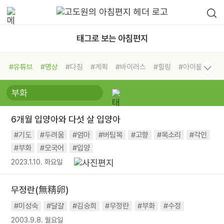
태그로 보는 아침편지
#유튜브
#명상
#다짐
#계획
#바이러스
#힐링
#아이들
#비전캠프
#독서캠프
#삶
#경험
#사람
#도움
#선택
#희망
#나눔
#친구
#링컨학교
#극복
#리더
#위기
6개월 입양아와 다섯 살 입양아
#독서
#건강
#면역력
#기도
#두려움
#엄마
#버팀목
#고향
#목소리
#각인
#부화
#모국어
#입양
2023.1.10. 화요일
무정란(無精卵)
#미성숙
#달걀
#김승희
#무정란
#부화
#수정
2003.9.8. 월요일