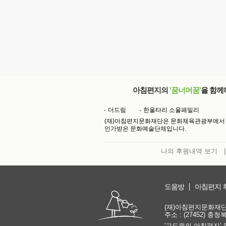
아침편지의
'꿈너머꿈'
을 함께
더드림
한울타리 소울패밀리
(재)아침편지문화재단은 문화체육관광부에서
인가받은 문화예술단체입니다.
나의 후원내역 보기
|
도움방
아침편지 
(재)아침편지문화재단 | 
주소 : (27452) 충
'고도원의 아침편지' 