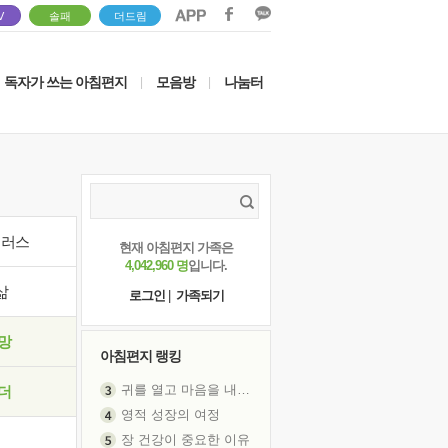
V
솔패
더드림
독자가 쓰는 아침편지
모음방
나눔터
|
|
이러스
현재 아침편지 가족은
4,042,960 명
입니다.
삶
로그인
|
가족되기
망
아침편지 랭킹
귀를 열고 마음을 내어주고
더
영적 성장의 여정
장 건강이 중요한 이유