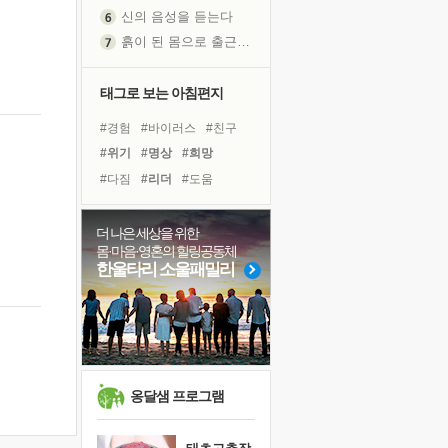
신의 음성을 듣는다
흙이 된 몸으로 출근하는 여자
극과 극의 양 끝단
내가 '나다움'을 찾는 길
태그로 보는 아침편지
피해 갈 수 없는 사건들
#경험
#바이러스
#친구
처음 손을 잡았던 날
#위기
#명상
#희망
꿈이 실제가 되는 것
#다짐
#리더
#도움
'말 타는 법'을 먼저
#독서캠프
#독서
#선택
아픈 아버지를 위한 공간 설계
#사람
#아이들
#유튜브
더 나은 세상을 위한
졸업식 사진을 보며
몸·마음·영혼의 힐링공동체
#링컨학교
#힐링
#건강
극심한 변비, 어깨결림, 수면 장애
한울타리 소울패밀리
#극복
#계획
#나눔
보고 싶은 어머니
#비전캠프
#면역력
#삶
마음이 멈춰 버린 곳
유년 시절의 부산 영도 바다
못된 꼰대들
희망이란
옹달샘 프로그램
'모른다'는 것