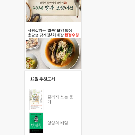
사람살리는 '말복' 보양 밥상
옹달샘 닭개장&채개장
한정수량
12월 추천도서
끝까지 쓰는 용
기
영양의 비밀