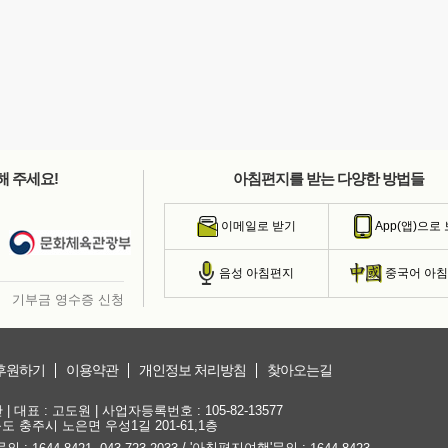
해 주세요!
아침편지를 받는 다양한 방법들
이메일로 받기
App(앱)으로
음성 아침편지
중국어 아
기부금 영수증 신청
후원하기
이용약관
개인정보 처리방침
찾아오는길
대표 : 고도원 | 사업자등록번호 : 105-82-13577
청북도 충주시 노은면 우성1길 201-61,1층
문의 :
,
/ '아침편지여행'문의 :