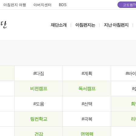
아침편지 여행
아버지센터
BDS
고도원T
재단소개
아침편지는
지난 아침편지
|
|
|
#다짐
#계획
#바
비전캠프
독서캠프
#
#도움
#선택
희
링컨학교
#극복
리
건강
면역력