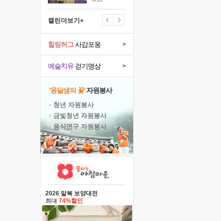
캘린더보기+
힐링허그
사감포옹
>
예술치유
걷기명상
>
'옹달샘의 꽃'
자원봉사
· 청년 자원봉사
· 금빛청년 자원봉사
· 음식연구 자원봉사
2026 말복 보양대전
최대
74%할인