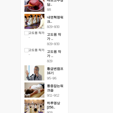
행복한가족
태초고추장
행복한가
여행
담..
여행
24~9/26
8/8
9/24~9/26
건강명상법
내면혁명워
건강명상
..
크..
스..
/9~10/10
8/29~8/30
10/9~10/10
내면혁명워
고도원 작
내면혁명
..
가 ..
크..
/17~10/18
8/29~8/30
10/17~10/18
황금변캠프
고도원 작
황금변캠
7기
가 ..
17기
/30~10/31
8/29
10/30~10/31
통증잡는워
황금변캠프
통증잡는
크숍
16기
크숍
/7~11/8
9/5~9/6
11/7~11/8
내면혁명워
통증잡는워
내면혁명
..
크숍
크..
/12~12/13
9/11~9/12
12/12~12/13
하루명상
[250..
9/19