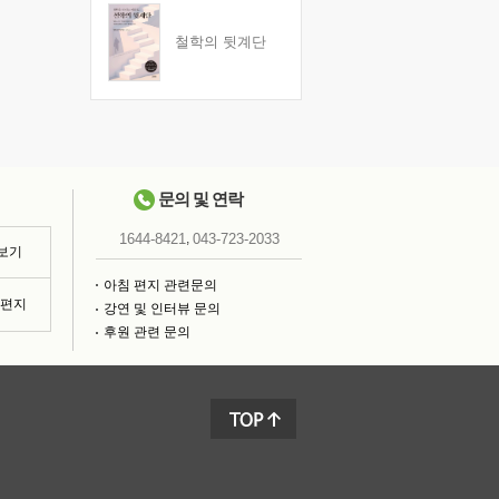
철학의 뒷계단
문의 및 연락
,
1644-8421
043-723-2033
 보기
아침 편지 관련문의
침편지
강연 및 인터뷰 문의
후원 관련 문의