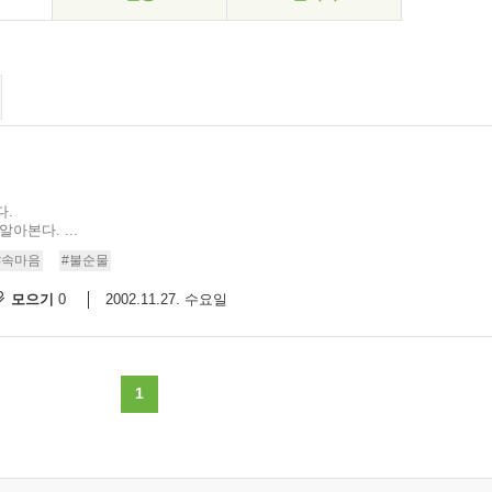
다.
아본다. ...
#속마음
#불순물
모으기
2002.11.27. 수요일
0
1