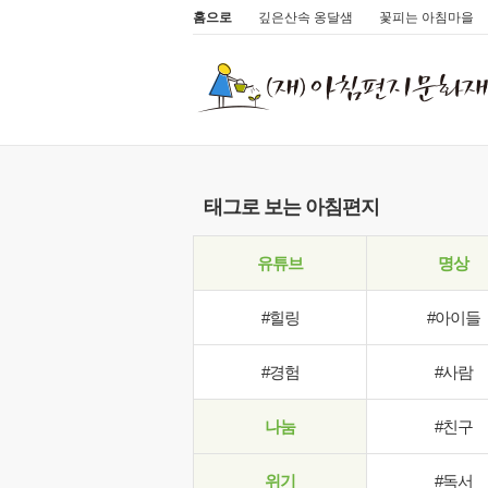
홈으로
깊은산속 옹달샘
꽃피는 아침마을
태그로 보는 아침편지
유튜브
명상
#힐링
#아이들
#경험
#사람
나눔
#친구
위기
#독서