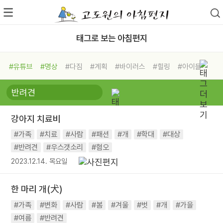
태그로 보는 아침편지
#유튜브
#명상
#다짐
#계획
#바이러스
#힐링
#아이들
#비전캠프
#독서캠프
#삶
#경험
#사람
#도움
#선택
#희망
#나눔
#친구
#링컨학교
#극복
#리더
#위기
강아지 치료비
#독서
#건강
#면역력
#가족
#치료
#사람
#패션
#개
#학대
#대상
#반려견
#우스갯소리
#혐오
2023.12.14. 목요일
한 마리 개(犬)
#가족
#변화
#사람
#봄
#겨울
#벗
#개
#가을
#여름
#반려견