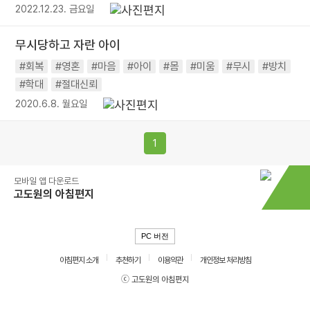
2022.12.23. 금요일
무시당하고 자란 아이
#회복
#영혼
#마음
#아이
#몸
#미움
#무시
#방치
#학대
#절대신뢰
2020.6.8. 월요일
1
모바일 앱 다운로드
고도원의 아침편지
PC 버전
아침편지 소개
추천하기
이용약관
개인정보 처리방침
ⓒ 고도원의 아침편지