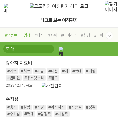
태그로 보는 아침편지
#유튜브
#명상
#다짐
#계획
#바이러스
#힐링
#아이들
#비전캠프
#독서캠프
#삶
#경험
#사람
#도움
#선택
#희망
#나눔
#친구
#링컨학교
#극복
#리더
#위기
강아지 치료비
#독서
#건강
#면역력
#가족
#치료
#사람
#패션
#개
#학대
#대상
#반려견
#우스갯소리
#혐오
2023.12.14. 목요일
수치심
#용기
#경험
#질병
#어린시절
#자존감
#성격
#수치심
#학대
#감정적
#내성적