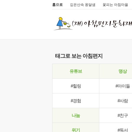
홈으로
깊은산속 옹달샘
꽃피는 아침마을
태그로 보는 아침편지
유튜브
명상
#힐링
#아이들
#경험
#사람
나눔
#친구
위기
#독서