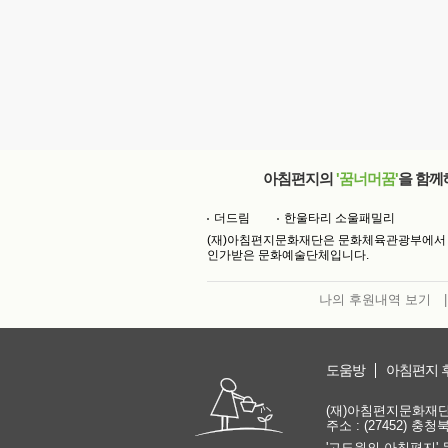
아침편지의
'꿈너머꿈'
을 함께
더드림
한울타리 소울패밀리
(재)아침편지문화재단은 문화체육관광부에서
인가받은 문화예술단체입니다.
나의 후원내역 보기
|
도움방
아침편지 
(재)아침편지문화재단 | 
주소 : (27452) 충
'고도원의 아침편지' 