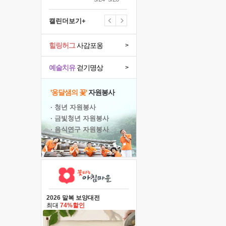
캘린더보기+
힐링허그
사감포옹
>
예술치유
걷기명상
>
'옹달샘의 꽃'
자원봉사
· 청년 자원봉사
· 금빛청년 자원봉사
· 음식연구 자원봉사
2026 말복 보양대전
최대
74%할인