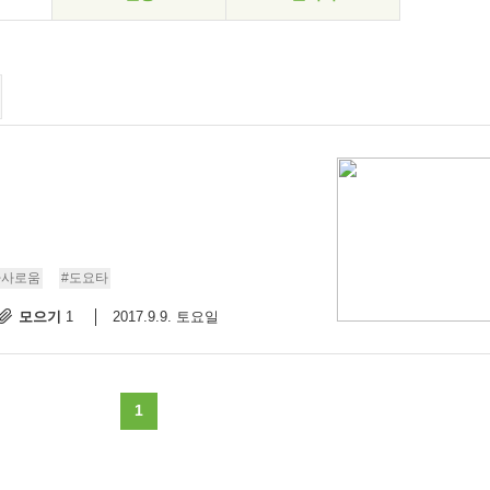
사사로움
#도요타
모으기
2017.9.9. 토요일
1
1