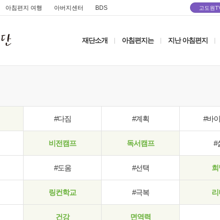
아침편지 여행
아버지센터
BDS
고도원T
재단소개
아침편지는
지난 아침편지
|
|
|
#다짐
#계획
#바
비전캠프
독서캠프
#
#도움
#선택
희
링컨학교
#극복
리
건강
면역력