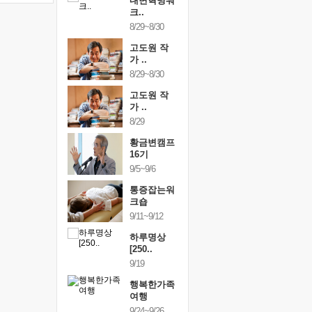
건강명상법
내면혁명워
건강명상
..
크..
스..
/9~10/10
8/29~8/30
10/9~10/10
내면혁명워
고도원 작
내면혁명
..
가 ..
크..
/17~10/18
8/29~8/30
10/17~10/18
황금변캠프
고도원 작
황금변캠
7기
가 ..
17기
/30~10/31
8/29
10/30~10/31
통증잡는워
황금변캠프
통증잡는
크숍
16기
크숍
/7~11/8
9/5~9/6
11/7~11/8
내면혁명워
통증잡는워
내면혁명
..
크숍
크..
/12~12/13
9/11~9/12
12/12~12/13
하루명상
[250..
9/19
행복한가족
여행
9/24~9/26