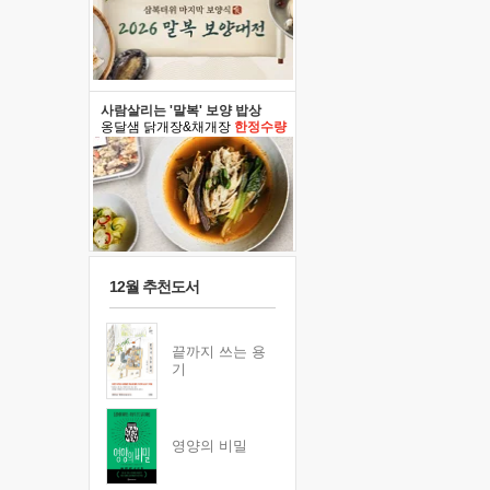
사람살리는 '말복' 보양 밥상
옹달샘 닭개장&채개장
한정수량
12월 추천도서
끝까지 쓰는 용
기
영양의 비밀