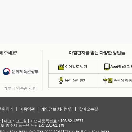
해 주세요!
아침편지를 받는 다양한 방법들
이메일로 받기
App(앱)으로
음성 아침편지
중국어 아
기부금 영수증 신청
후원하기
이용약관
개인정보 처리방침
찾아오는길
대표 : 고도원 | 사업자등록번호 : 105-82-13577
청북도 충주시 노은면 우성1길 201-61,1층
문의 :
,
/ '아침편지여행'문의 :