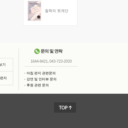
철학의 뒷계단
문의 및 연락
,
1644-8421
043-723-2033
 보기
아침 편지 관련문의
침편지
강연 및 인터뷰 문의
후원 관련 문의