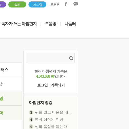
V
솔패
더드림
독자가 쓰는 아침편지
모음방
나눔터
|
|
이러스
현재 아침편지 가족은
4,043,038 명
입니다.
삶
로그인
|
가족되기
망
아침편지 랭킹
귀를 열고 마음을 내어주고
더
영적 성장의 여정
신의 음성을 듣는다