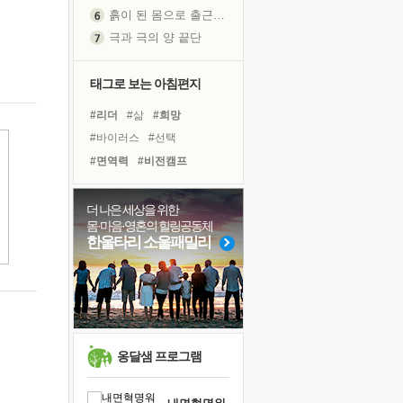
흙이 된 몸으로 출근하는 여자
극과 극의 양 끝단
내가 '나다움'을 찾는 길
피해 갈 수 없는 사건들
태그로 보는 아침편지
처음 손을 잡았던 날
#리더
#삶
#희망
꿈이 실제가 되는 것
#바이러스
#선택
'말 타는 법'을 먼저
#면역력
#비전캠프
졸업식 사진을 보며
#독서캠프
#유튜브
극심한 변비, 어깨결림, 수면 장애
#아이들
#건강
#극복
더 나은 세상을 위한
아픈 아버지를 위한 공간 설계
몸·마음·영혼의 힐링공동체
#링컨학교
#사람
#독서
슬럼프
한울타리 소울패밀리
#위기
#도움
#다짐
보고 싶은 어머니
#친구
#경험
#명상
유년 시절의 부산 영도 바다
#힐링
#계획
#나눔
못된 꼰대들
너무 황홀한 꽃들이여!
희망이란
옹달샘 프로그램
'모른다'는 것