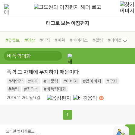
태그로 보는 아침편지
#유튜브
#명상
#다짐
#계획
#바이러스
#힐링
#아이들
#비전캠프
#독서캠프
#삶
#경험
#사람
#도움
#선택
#희망
#나눔
#친구
#링컨학교
#극복
#리더
#위기
폭력 그 자체에 무지하기 때문이다
#독서
#건강
#면역력
#책임감
#아이
#대물림
#아버지
#할아버지
#무지
#폭력
#죄의식
#비폭력대화
2018.11.26. 월요일
1
모바일 앱 다운로드