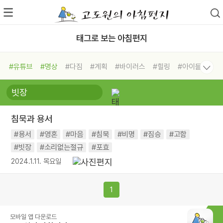
태그로 보는 아침편지
#유튜브
#명상
#다짐
#계획
#바이러스
#힐링
#아이들
#비전캠프
#독서캠프
#삶
#경험
#사람
#도움
#선택
#희망
#나눔
#친구
#링컨학교
#극복
#리더
#위기
침묵과 용서
#독서
#건강
#면역력
#용서
#영혼
#마음
#침묵
#비명
#짐승
#고함
#빗장
#소리없는절규
#포효
2024.1.11. 목요일
1
모바일 앱 다운로드