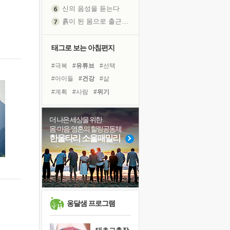
신의 음성을 듣는다
흙이 된 몸으로 출근하는 여자
극과 극의 양 끝단
내가 '나다움'을 찾는 길
태그로 보는 아침편지
피해 갈 수 없는 사건들
#극복
#유튜브
#선택
처음 손을 잡았던 날
#아이들
#건강
#삶
꿈이 실제가 되는 것
#계획
#사람
#위기
'말 타는 법'을 먼저
#비전캠프
#링컨학교
졸업식 사진을 보며
#독서
#바이러스
#경험
더 나은 세상을 위한
극심한 변비, 어깨결림, 수면 장애
몸·마음·영혼의 힐링공동체
#명상
#독서캠프
#나눔
아픈 아버지를 위한 공간 설계
한울타리 소울패밀리
#도움
#리더
#힐링
슬럼프
#다짐
#친구
#면역력
보고 싶은 어머니
#희망
유년 시절의 부산 영도 바다
못된 꼰대들
희망이란
옹달샘 프로그램
'모른다'는 것