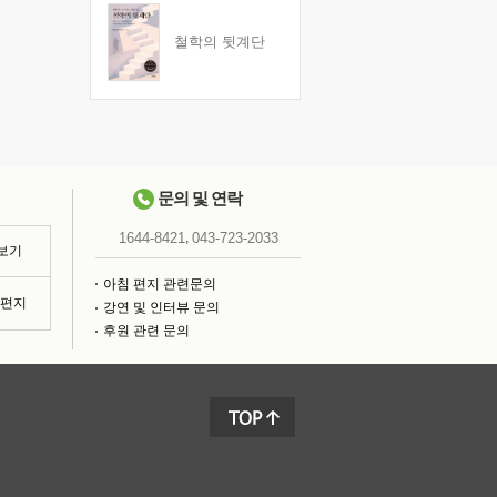
철학의 뒷계단
문의 및 연락
,
1644-8421
043-723-2033
 보기
아침 편지 관련문의
침편지
강연 및 인터뷰 문의
후원 관련 문의