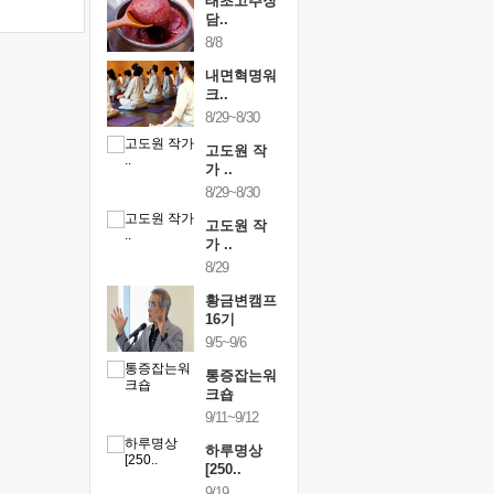
행복한가족
태초고추장
행복한가
여행
담..
여행
24~9/26
8/8
9/24~9/26
건강명상법
내면혁명워
건강명상
..
크..
스..
/9~10/10
8/29~8/30
10/9~10/10
내면혁명워
고도원 작
내면혁명
..
가 ..
크..
/17~10/18
8/29~8/30
10/17~10/18
황금변캠프
고도원 작
황금변캠
7기
가 ..
17기
/30~10/31
8/29
10/30~10/31
통증잡는워
황금변캠프
통증잡는
크숍
16기
크숍
/7~11/8
9/5~9/6
11/7~11/8
내면혁명워
통증잡는워
내면혁명
..
크숍
크..
/12~12/13
9/11~9/12
12/12~12/13
하루명상
[250..
9/19