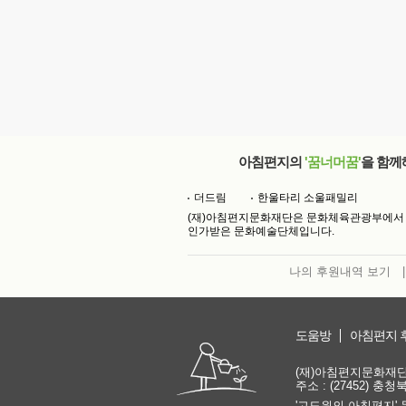
아침편지의
'꿈너머꿈'
을 함께
더드림
한울타리 소울패밀리
(재)아침편지문화재단은 문화체육관광부에서
인가받은 문화예술단체입니다.
나의 후원내역 보기
|
도움방
아침편지 
(재)아침편지문화재단 | 
주소 : (27452) 충
'고도원의 아침편지' 