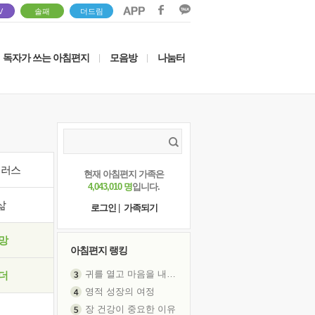
V
솔패
더드림
독자가 쓰는 아침편지
모음방
나눔터
|
|
이러스
현재 아침편지 가족은
4,043,010 명
입니다.
삶
로그인
|
가족되기
망
아침편지 랭킹
귀를 열고 마음을 내어주고
더
영적 성장의 여정
장 건강이 중요한 이유