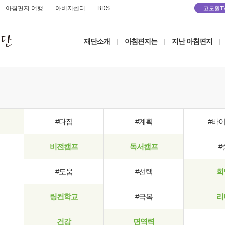
아침편지 여행
아버지센터
BDS
고도원T
재단소개
아침편지는
지난 아침편지
|
|
|
#다짐
#계획
#바
비전캠프
독서캠프
#
#도움
#선택
희
링컨학교
#극복
리
건강
면역력