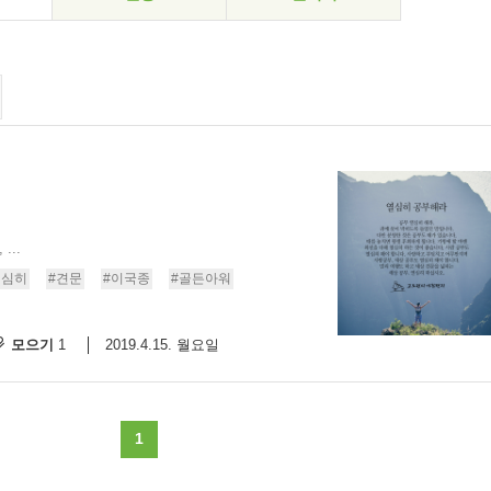
...
열심히
#견문
#이국종
#골든아워
모으기
2019.4.15. 월요일
1
1