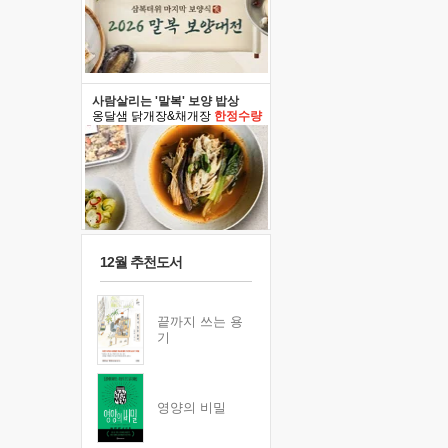
사람살리는 '말복' 보양 밥상
옹달샘 닭개장&채개장
한정수량
12월 추천도서
끝까지 쓰는 용
기
영양의 비밀