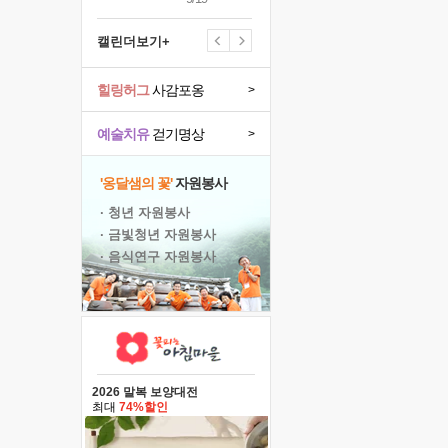
캘린더보기+
힐링허그
사감포옹
>
예술치유
걷기명상
>
'옹달샘의 꽃'
자원봉사
· 청년 자원봉사
· 금빛청년 자원봉사
· 음식연구 자원봉사
2026 말복 보양대전
최대
74%할인