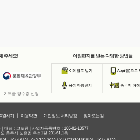
해 주세요!
아침편지를 받는 다양한 방법들
이메일로 받기
App(앱)으로
음성 아침편지
중국어 아
기부금 영수증 신청
후원하기
이용약관
개인정보 처리방침
찾아오는길
대표 : 고도원 | 사업자등록번호 : 105-82-13577
청북도 충주시 노은면 우성1길 201-61,1층
문의 :
,
/ '아침편지여행'문의 :