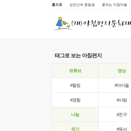
홈으로
깊은산속 옹달샘
꽃피는 아침마을
태그로 보는 아침편지
유튜브
명상
#힐링
#아이들
#경험
#사람
나눔
#친구
위기
#독서