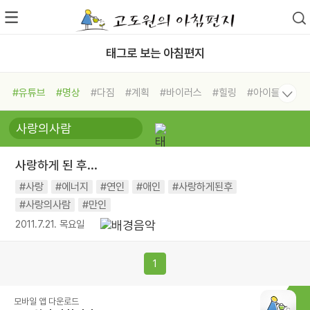
태그로 보는 아침편지
#유튜브
#명상
#다짐
#계획
#바이러스
#힐링
#아이들
#비전캠프
#독서캠프
#삶
#경험
#사람
#도움
#선택
#희망
#나눔
#친구
#링컨학교
#극복
#리더
#위기
사랑하게 된 후...
#독서
#건강
#면역력
#사랑
#에너지
#연인
#애인
#사랑하게된후
#사랑의사람
#만인
2011.7.21. 목요일
1
모바일 앱 다운로드