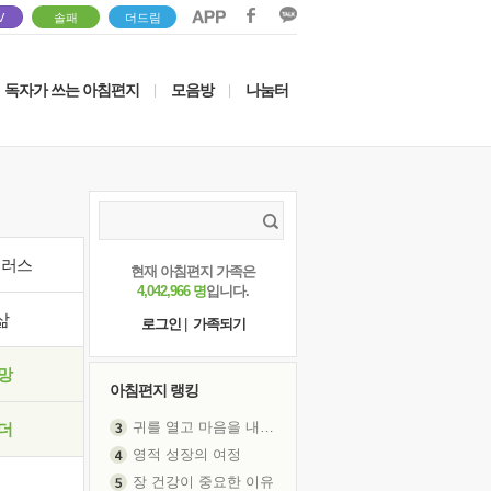
V
솔패
더드림
독자가 쓰는 아침편지
모음방
나눔터
|
|
이러스
현재 아침편지 가족은
4,042,966 명
입니다.
삶
로그인
|
가족되기
망
아침편지 랭킹
귀를 열고 마음을 내어주고
더
영적 성장의 여정
장 건강이 중요한 이유