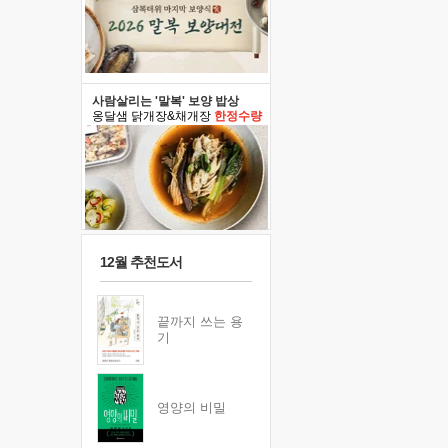
사람살리는 '말복' 보양 밥상
옹달샘 닭개장&채개장
한정수량
12월 추천도서
끝까지 쓰는 용
기
영양의 비밀