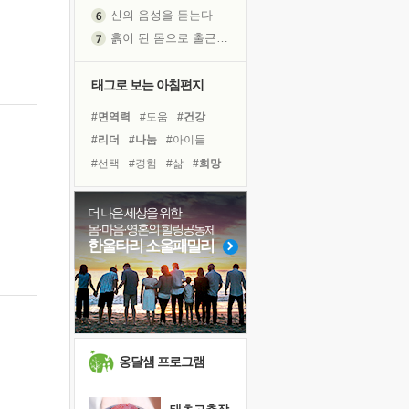
신의 음성을 듣는다
흙이 된 몸으로 출근하는 여자
극과 극의 양 끝단
내가 '나다움'을 찾는 길
태그로 보는 아침편지
피해 갈 수 없는 사건들
#면역력
#도움
#건강
처음 손을 잡았던 날
#리더
#나눔
#아이들
꿈이 실제가 되는 것
#선택
#경험
#삶
#희망
'말 타는 법'을 먼저
#친구
#위기
#힐링
졸업식 사진을 보며
#링컨학교
#독서캠프
더 나은 세상을 위한
아픈 아버지를 위한 공간 설계
몸·마음·영혼의 힐링공동체
#다짐
#사람
#계획
극심한 변비, 어깨결림, 수면 장애
한울타리 소울패밀리
#극복
#독서
#비전캠프
보고 싶은 어머니
#바이러스
#유튜브
유년 시절의 부산 영도 바다
#명상
못된 꼰대들
거울 속의 나
희망이란
옹달샘 프로그램
'모른다'는 것