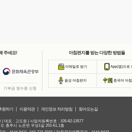
해 주세요!
아침편지를 받는 다양한 방법들
이메일로 받기
App(앱)으로
음성 아침편지
중국어 아
기부금 영수증 신청
후원하기
이용약관
개인정보 처리방침
찾아오는길
대표 : 고도원 | 사업자등록번호 : 105-82-13577
청북도 충주시 노은면 우성1길 201-61,1층
문의 :
,
/ '아침편지여행'문의 :