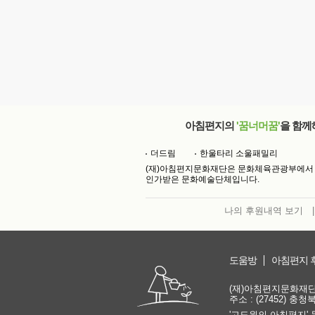
아침편지의
'꿈너머꿈'
을 함께
더드림
한울타리 소울패밀리
(재)아침편지문화재단은 문화체육관광부에서
인가받은 문화예술단체입니다.
나의 후원내역 보기
|
도움방
아침편지 
(재)아침편지문화재단 | 
주소 : (27452) 충
'고도원의 아침편지' 