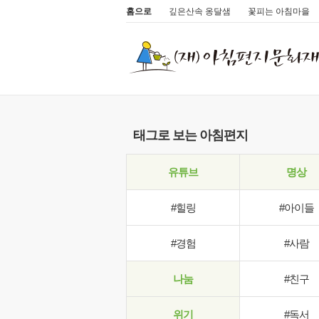
홈으로
깊은산속 옹달샘
꽃피는 아침마을
태그로 보는 아침편지
유튜브
명상
#힐링
#아이들
#경험
#사람
나눔
#친구
위기
#독서