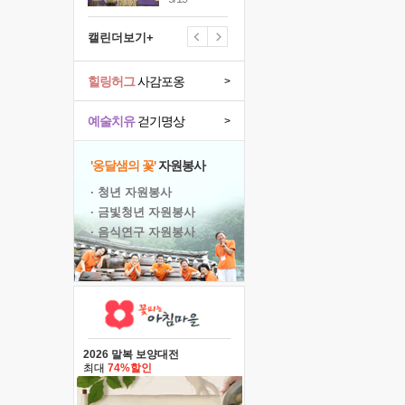
캘린더보기+
힐링허그
사감포옹
>
예술치유
걷기명상
>
'옹달샘의 꽃'
자원봉사
· 청년 자원봉사
· 금빛청년 자원봉사
· 음식연구 자원봉사
2026 말복 보양대전
최대
74%할인