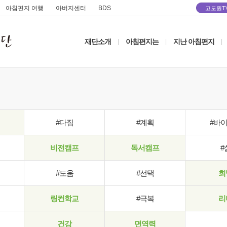
아침편지 여행
아버지센터
BDS
고도원T
재단소개
아침편지는
지난 아침편지
|
|
|
#다짐
#계획
#바
비전캠프
독서캠프
#
#도움
#선택
희
링컨학교
#극복
리
건강
면역력