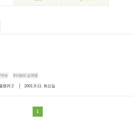
#약속
#사랑의 십계명
모으기
2001.9.11. 화요일
2
1