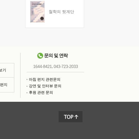
철학의 뒷계단
문의 및 연락
,
1644-8421
043-723-2033
 보기
아침 편지 관련문의
침편지
강연 및 인터뷰 문의
후원 관련 문의