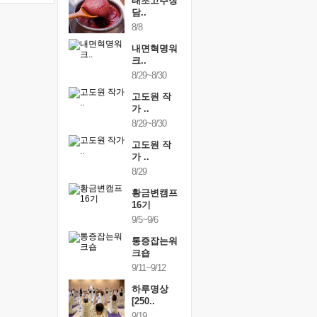
행복한가족
태초고추장
행복한가
여행
담..
여행
24~9/26
8/8
9/24~9/26
건강명상법
내면혁명워
건강명상
..
크..
스..
/9~10/10
8/29~8/30
10/9~10/10
내면혁명워
고도원 작
내면혁명
..
가 ..
크..
/17~10/18
8/29~8/30
10/17~10/18
황금변캠프
고도원 작
황금변캠
7기
가 ..
17기
/30~10/31
8/29
10/30~10/31
통증잡는워
황금변캠프
통증잡는
크숍
16기
크숍
/7~11/8
9/5~9/6
11/7~11/8
내면혁명워
통증잡는워
내면혁명
..
크숍
크..
/12~12/13
9/11~9/12
12/12~12/13
하루명상
[250..
9/19