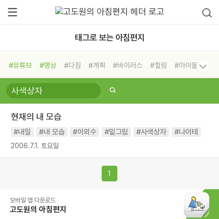
태그로 보는 아침편지
#유튜브
#명상
#다짐
#계획
#바이러스
#힐링
#아이들
#비전캠프
#독서캠프
#삶
#경험
#사람
#도움
#선택
#희망
#나눔
#친구
#링컨학교
#극복
#리더
#위기
현재의 내 모습
#독서
#건강
#면역력
#내일
#내 모습
#이외수
#밑그림
#사색상자
#나이테
2006.7.1. 토요일
1
모바일 앱 다운로드
고도원의 아침편지