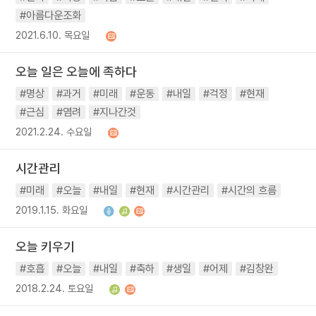
#아름다운조화
2021.6.10. 목요일
오늘 일은 오늘에 족하다
#명상
#과거
#미래
#운동
#내일
#걱정
#현재
#근심
#염려
#지나간것
2021.2.24. 수요일
시간관리
#미래
#오늘
#내일
#현재
#시간관리
#시간의 흐름
2019.1.15. 화요일
오늘 키우기
#호흡
#오늘
#내일
#축하
#생일
#어제
#김창완
2018.2.24. 토요일