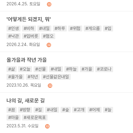
2026.4.25. 토요일
'어떻게든 되겠지, 뭐'
#인생
#비하
#내일
#하루
#위험
#게으름
#입
#낙관
#입버릇
#혐오
2026.2.24. 화요일
올가을과 작년 가을
#삶
#오늘
#선물
#내일
#하늘
#가을
#코로나
#올가을
#작년
#선물같은내일
2023.10.26. 목요일
나의 길, 새로운 길
#꿈
#방향
#길
#내일
#숲
#고개
#어제
#늘
#마을
#새로운목표
2023.5.31. 수요일