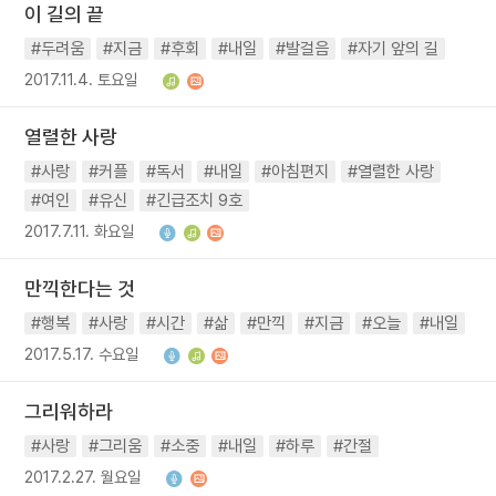
이 길의 끝
#두려움
#지금
#후회
#내일
#발걸음
#자기 앞의 길
2017.11.4. 토요일
열렬한 사랑
#사랑
#커플
#독서
#내일
#아침편지
#열렬한 사랑
#여인
#유신
#긴급조치 9호
2017.7.11. 화요일
만끽한다는 것
#행복
#사랑
#시간
#삶
#만끽
#지금
#오늘
#내일
2017.5.17. 수요일
그리워하라
#사랑
#그리움
#소중
#내일
#하루
#간절
2017.2.27. 월요일