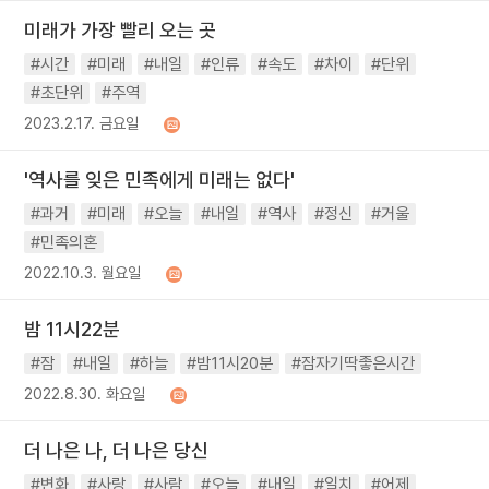
미래가 가장 빨리 오는 곳
#시간
#미래
#내일
#인류
#속도
#차이
#단위
#초단위
#주역
2023.2.17. 금요일
'역사를 잊은 민족에게 미래는 없다'
#과거
#미래
#오늘
#내일
#역사
#정신
#거울
#민족의혼
2022.10.3. 월요일
밤 11시22분
#잠
#내일
#하늘
#밤11시20분
#잠자기딱좋은시간
2022.8.30. 화요일
더 나은 나, 더 나은 당신
#변화
#사랑
#사람
#오늘
#내일
#일치
#어제