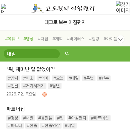
태그로 보는 아침편지
#유튜브
#명상
#다짐
#계획
#바이러스
#힐링
#아이들
#비전캠프
#독서캠프
#삶
#경험
#사람
#도움
#선택
#희망
#나눔
#친구
#링컨학교
#극복
#리더
#위기
"뭐, 재미난 일 없었어?"
#독서
#건강
#면역력
#감사
#미소
#엄마
#오늘
#내일
#특별
#변수
#맨날
#거기서거기
#답변
2026.7.2. 목요일
파트너십
#명상
#내일
#옹달샘
#일
#아침편지
#파트너십
#파트너
#한줄
#한줄명상
#네일