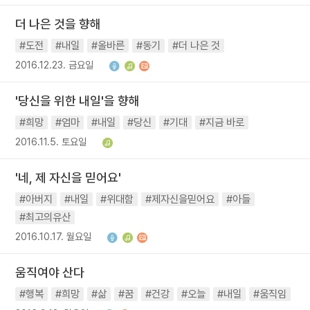
더 나은 것을 향해
#도전
#내일
#올바른
#동기
#더 나은 것
2016.12.23. 금요일
'당신을 위한 내일'을 향해
#희망
#엄마
#내일
#당신
#기대
#지금 바로
2016.11.5. 토요일
'네, 제 자신을 믿어요'
#아버지
#내일
#위대함
#제자신을믿어요
#아들
#최고의유산
2016.10.17. 월요일
움직여야 산다
#행복
#희망
#삶
#꿈
#건강
#오늘
#내일
#움직임