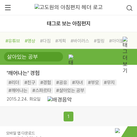
태그로 보는 아침편지
#유튜브
#명상
#다짐
#계획
#바이러스
#힐링
#아이들
#비전캠프
#독서캠프
#삶
#경험
#사람
#도움
#선택
#희망
#나눔
#친구
#링컨학교
#극복
#리더
#위기
'깨어나는' 경험
#독서
#건강
#면역력
#리더
#친구
#경험
#공유
#자녀
#부모
#무지
#깨어나는
#스파르타
#살아있는 공부
2015.2.24. 화요일
1
모바일 앱 다운로드