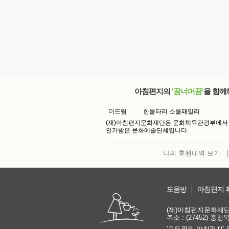
아침편지의
'꿈너머꿈'
을 함께
더드림
한울타리 소울패밀리
(재)아침편지문화재단은 문화체육관광부에서
인가받은 문화예술단체입니다.
나의 후원내역 보기
|
도움방
아침편지 
(재)아침편지문화재단 | 
주소 : (27452) 충
'고도원의 아침편지' 