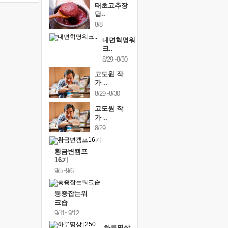
태초고추장
담..
8/8
내면혁명워
크..
8/29~8/30
고도원 작
가 ..
8/29~8/30
고도원 작
가 ..
8/29
황금변캠프
16기
9/5~9/6
통증잡는워
크숍
9/11~9/12
하루명상