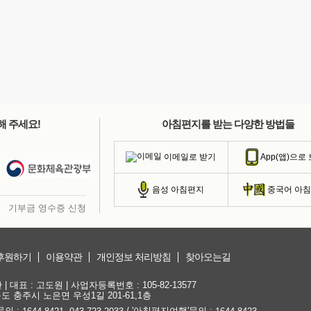
해 주세요!
아침편지를 받는 다양한 방법들
이메일로 받기
App(앱)으로
음성 아침편지
중국어 아
기부금 영수증 신청
후원하기
이용약관
개인정보 처리방침
찾아오는길
대표 : 고도원 | 사업자등록번호 : 105-82-13577
청북도 충주시 노은면 우성1길 201-61,1층
문의 :
,
/ '아침편지여행'문의 :