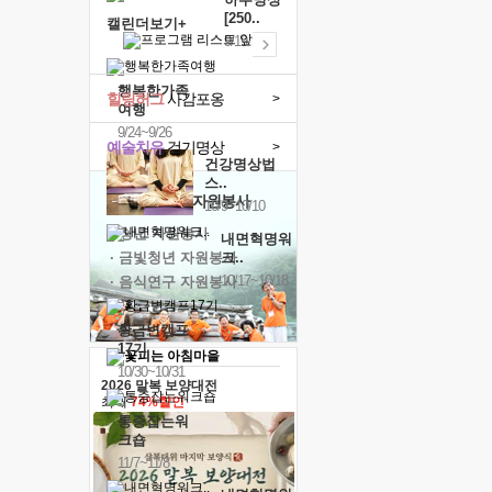
[250..
캘린더보기+
9/19
행복한가족
힐링허그
사감포옹
>
여행
9/24~9/26
예술치유
걷기명상
>
건강명상법
스..
'옹달샘의 꽃'
자원봉사
10/9~10/10
· 청년 자원봉사
내면혁명워
· 금빛청년 자원봉사
크..
10/17~10/18
· 음식연구 자원봉사
황금변캠프
17기
10/30~10/31
2026 말복 보양대전
최대
74%할인
통증잡는워
크숍
11/7~11/8