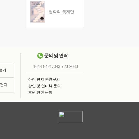
철학의 뒷계단
문의 및 연락
,
1644-8421
043-723-2033
 보기
아침 편지 관련문의
침편지
강연 및 인터뷰 문의
후원 관련 문의