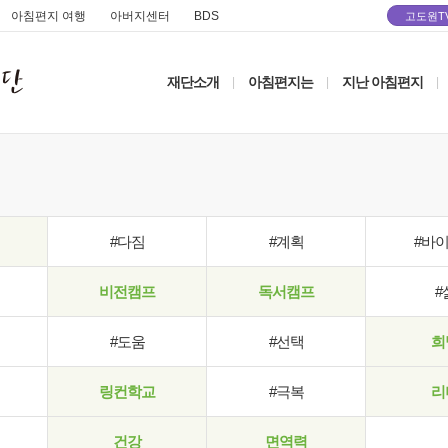
아침편지 여행
아버지센터
BDS
고도원T
재단소개
아침편지는
지난 아침편지
|
|
|
#다짐
#계획
#바
비전캠프
독서캠프
#
#도움
#선택
희
링컨학교
#극복
리
건강
면역력