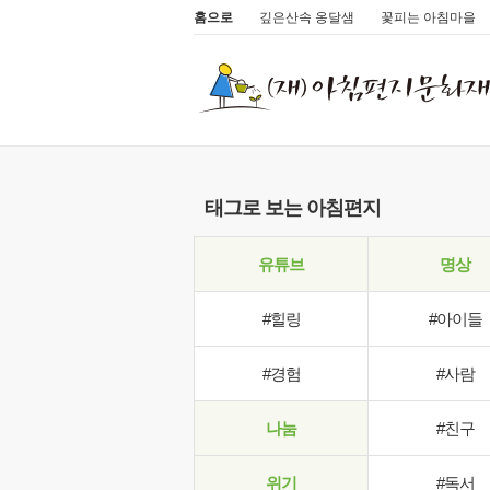
홈으로
깊은산속 옹달샘
꽃피는 아침마을
태그로 보는 아침편지
유튜브
명상
#힐링
#아이들
#경험
#사람
나눔
#친구
위기
#독서