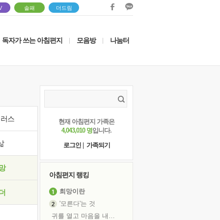
V
솔패
더드림
독자가 쓰는 아침편지
모음방
나눔터
|
|
이러스
현재 아침편지 가족은
4,043,010 명
입니다.
삶
로그인
|
가족되기
망
아침편지 랭킹
희망이란
더
'모른다'는 것
귀를 열고 마음을 내어주고