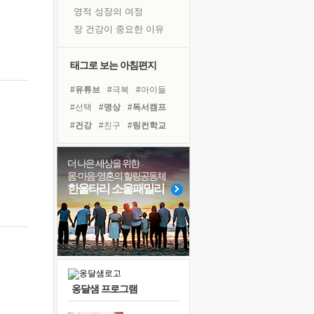
영적 성장의 여정
장 건강이 중요한 이유
신의 음성을 듣는다
흙이 된 몸으로 출근하는 여자
태그로 보는 아침편지
극과 극의 양 끝단
#유튜브
#극복
#아이들
내가 '나다움'을 찾는 길
#선택
#명상
#독서캠프
피해 갈 수 없는 사건들
#건강
#친구
#링컨학교
처음 손을 잡았던 날
#위기
#힐링
#희망
꿈이 실제가 되는 것
#도움
#바이러스
#삶
더 나은 세상을 위한
'말 타는 법'을 먼저
몸·마음·영혼의 힐링공동체
#계획
#리더
#비전캠프
졸업식 사진을 보며
한울타리 소울패밀리
#사람
#경험
#면역력
극심한 변비, 어깨결림, 수면 장애
#나눔
#다짐
#독서
아픈 아버지를 위한 공간 설계
슬럼프
보고 싶은 어머니
유년 시절의 부산 영도 바다
옹달샘 프로그램
못된 꼰대들