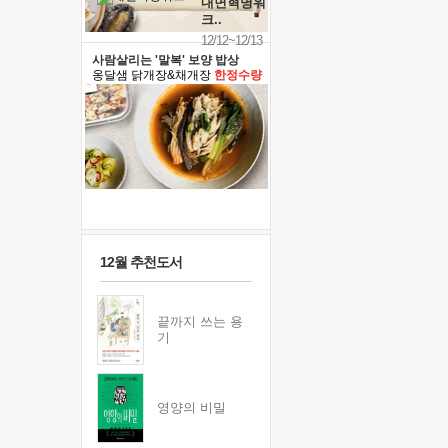
내면혁명워
크..
12/12~12/13
사람살리는 '말복' 보양 밥상
옹달샘 닭개장&채개장
한정수량
12월 추천도서
끝까지 쓰는 용
기
영양의 비밀