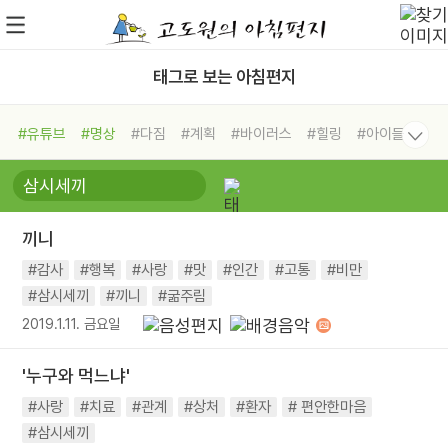
태그로 보는 아침편지
#유튜브
#명상
#다짐
#계획
#바이러스
#힐링
#아이들
#비전캠프
#독서캠프
#삶
#경험
#사람
#도움
#선택
#희망
#나눔
#친구
#링컨학교
#극복
#리더
#위기
끼니
#독서
#건강
#면역력
#감사
#행복
#사랑
#맛
#인간
#고통
#비만
#삼시세끼
#끼니
#굶주림
2019.1.11. 금요일
'누구와 먹느냐'
#사랑
#치료
#관계
#상처
#환자
# 편안한마음
#삼시세끼