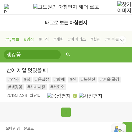
태그로 보는 아침편지
#유튜브
#명상
#다짐
#계획
#바이러스
#힐링
#아이들
#비전캠프
#독서캠프
#삶
#경험
#사람
#도움
#선택
#희망
#나눔
#친구
#링컨학교
#극복
#리더
#위기
산이 제일 멋있을 때
#독서
#건강
#면역력
#감사
#봄
#옹달샘
#함께
#산
#북한산
#겨울 풀경
#생강꽃
#사시사철
#서화숙
2018.12.24. 월요일
1
모바일 앱 다운로드