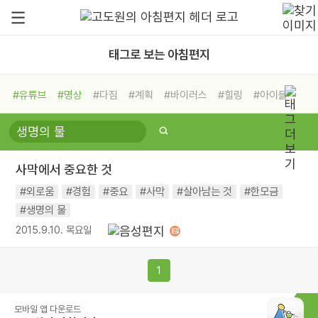
태그로 보는 아침편지
#유튜브
#명상
#다짐
#계획
#바이러스
#힐링
#아이들
#비전캠프
#독서캠프
#삶
#경험
#사람
#도움
#선택
#희망
#나눔
#친구
#링컨학교
#극복
#리더
#위기
사막에서 중요한 것
#독서
#건강
#면역력
#외로움
#경험
#중요
#사막
#살아남는 것
#한모금
#생명의 물
2015.9.10. 목요일
1
모바일 앱 다운로드