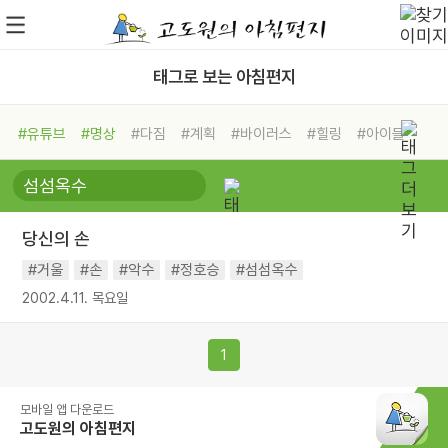
태그로 보는 아침편지
#유튜브
#명상
#다짐
#계획
#바이러스
#힐링
#아이들
#비전캠프
#독서캠프
#삶
#경험
#사람
#도움
#선택
#희망
#나눔
#친구
#링컨학교
#극복
#리더
#위기
당신의 손
#독서
#건강
#면역력
#거울
#손
#악수
#정호승
#섬섬옥수
2002.4.11. 목요일
1
모바일 앱 다운로드
고도원의 아침편지