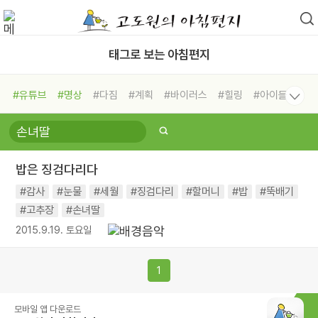
태그로 보는 아침편지
#유튜브
#명상
#다짐
#계획
#바이러스
#힐링
#아이들
#비전캠프
#독서캠프
#삶
#경험
#사람
#도움
#선택
#희망
#나눔
#친구
#링컨학교
#극복
#리더
#위기
밥은 징검다리다
#독서
#건강
#면역력
#감사
#눈물
#세월
#징검다리
#할머니
#밥
#뚝배기
#고추장
#손녀딸
2015.9.19. 토요일
1
모바일 앱 다운로드