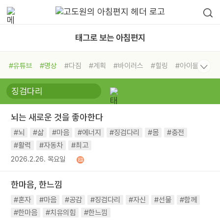
태그로 보는 아침편지
#유튜브
#명상
#다짐
#계획
#바이러스
#힐링
#아이들
#비전캠프
#독서캠프
#삶
#경험
#사람
#도움
#선택
#희망
#나눔
#친구
#링컨학교
#극복
#리더
#위기
뇌는 새로운 것을 좋아한다
#독서
#건강
#면역력
#뇌
#삶
#마음
#에너지
#징검다리
#몸
#충전
#활력
#자동차
#최고
2026.2.26. 목요일
한마음, 한느낌
#혼자
#마음
#공감
#징검다리
#자신
#선물
#함께
#한마음
#치유의힘
#한느낌