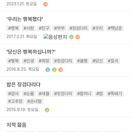
2023.1.21. 토요일
'우리는 행복했다'
#행복
#사랑
#친구
#부부
#징검다리
#우리
#백남준
2017.2.21. 화요일
'당신은 행복하십니까?'
#행복
#인생
#희망
#징검다리
#불행
#당신
#질곡
2016.8.25. 목요일
밥은 징검다리다
#감사
#눈물
#세월
#징검다리
#할머니
#밥
#뚝배기
#고추장
#손녀딸
2015.9.19. 토요일
지적 젊음