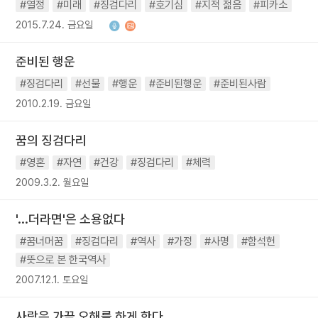
#열정
#미래
#징검다리
#호기심
#지적 젊음
#피카소
2015.7.24. 금요일
준비된 행운
#징검다리
#선물
#행운
#준비된행운
#준비된사람
2010.2.19. 금요일
꿈의 징검다리
#영혼
#자연
#건강
#징검다리
#체력
2009.3.2. 월요일
'...더라면'은 소용없다
#꿈너머꿈
#징검다리
#역사
#가정
#사명
#함석헌
#뜻으로 본 한국역사
2007.12.1. 토요일
사랑은 가끔 오해를 하게 한다