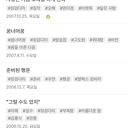
#징검다리
#짐작
#오해
#권미경
#아랫목
#닮은 사람
2007.10.25. 목요일
꿈너머꿈
#꿈너머꿈
#징검다리
#발걸음
#고도원
#위대함
#비전
#꿈을 이룬 다음
2007.4.11. 수요일
준비된 행운
#징검다리
#준비
#우연
#행운
#알렉스 로비라
2006.12.7. 목요일
"그럴 수도 있지"
#이해
#실수
#징검다리
#부족함
#아름다운 말
#김홍식
#관용
2006.10.20. 금요일