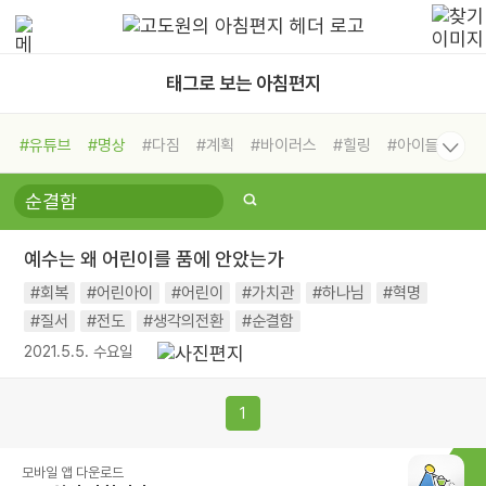
태그로 보는 아침편지
#유튜브
#명상
#다짐
#계획
#바이러스
#힐링
#아이들
#비전캠프
#독서캠프
#삶
#경험
#사람
#도움
#선택
#희망
#나눔
#친구
#링컨학교
#극복
#리더
#위기
예수는 왜 어린이를 품에 안았는가
#독서
#건강
#면역력
#회복
#어린아이
#어린이
#가치관
#하나님
#혁명
#질서
#전도
#생각의전환
#순결함
2021.5.5. 수요일
1
모바일 앱 다운로드