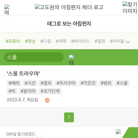
태그로 보는 아침편지
#유튜브
#명상
#다짐
#계획
#바이러스
#힐링
#아이들
#비전캠프
#독서캠프
#삶
#경험
#사람
#도움
#선택
#희망
#나눔
#친구
#링컨학교
#극복
#리더
#위기
'스몰 트라우마'
#독서
#건강
#면역력
#배려
#시선
#결과
#트라우마
#작은것
#범죄
#스몰
#빅
#묻지마
#초기단계
2023.9.7. 목요일
1
모바일 앱 다운로드