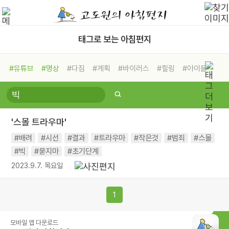
태그로 보는 아침편지
#유튜브
#명상
#다짐
#계획
#바이러스
#힐링
#아이들
#비전캠프
#독서캠프
#삶
#경험
#사람
#도움
#선택
#희망
#나눔
#친구
#링컨학교
#극복
#리더
#위기
'스몰 트라우마'
#독서
#건강
#면역력
#배려
#시선
#결과
#트라우마
#작은것
#범죄
#스몰
#빅
#묻지마
#초기단계
2023.9.7. 목요일
1
모바일 앱 다운로드