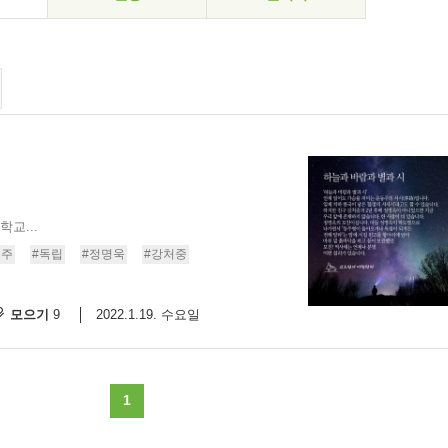
교...
동주
#독립
#정명욱
#강처중
모으기
2022.1.19. 수요일
9
1