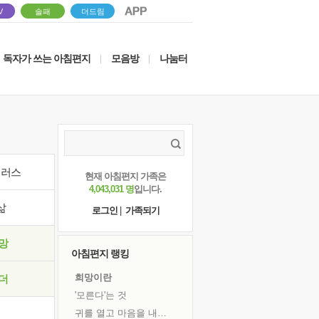
V
솔패
더드림
독자가 쓰는 아침편지
모음방
나눔터
|
|
이러스
현재 아침편지 가족은
4,043,031 명
입니다.
삶
로그인
|
가족되기
망
아침편지 랭킹
희망이란
더
'모른다'는 것
귀를 열고 마음을 내어주고