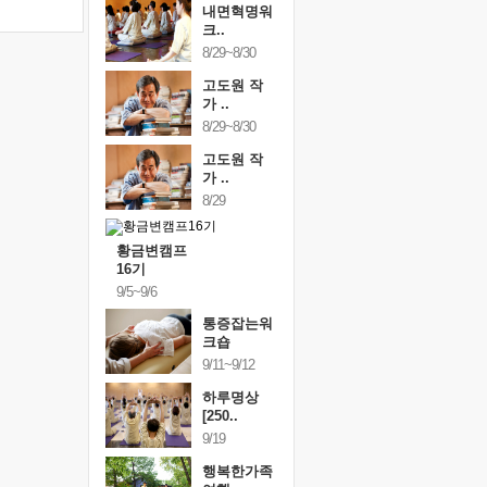
내면혁명워
크..
8/29~8/30
고도원 작
가 ..
8/29~8/30
고도원 작
가 ..
8/29
황금변캠프
16기
9/5~9/6
통증잡는워
크숍
9/11~9/12
하루명상
[250..
9/19
행복한가족