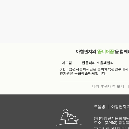
아침편지의
'꿈너머꿈'
을 함께
더드림
한울타리 소울패밀리
(재)아침편지문화재단은 문화체육관광부에서
인가받은 문화예술단체입니다.
나의 후원내역 보기
|
도움방
아침편지 
(재)아침편지문화재단 | 
주소 : (27452) 충
'고도원의 아침편지' 