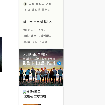
영적 성장의 여정
신의 음성을 듣는다
흙이 된 몸으로 출근하는 여자
극과 극의 양 끝단
태그로 보는 아침편지
내가 '나다움'을 찾는 길
#바이러스
#친구
피해 갈 수 없는 사건들
#비전캠프
#링컨학교
처음 손을 잡았던 날
#나눔
#삶
#극복
꿈이 실제가 되는 것
#유튜브
#건강
#리더
'말 타는 법'을 먼저
#경험
#아이들
#면역력
더 나은 세상을 위한
졸업식 사진을 보며
몸·마음·영혼의 힐링공동체
#위기
#희망
#독서
극심한 변비, 어깨결림, 수면 장애
한울타리 소울패밀리
#선택
#사람
#다짐
아픈 아버지를 위한 공간 설계
#독서캠프
#계획
#도움
슬럼프
#명상
#힐링
보고 싶은 어머니
유년 시절의 부산 영도 바다
못된 꼰대들
옹달샘 프로그램
너무 황홀한 꽃들이여!