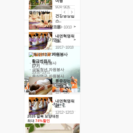
여행
9/24~9/26
캘린더보기+
건강명상법
스..
힐링허그
사감포옹
>
10/9~10/10
내면혁명워
예술치유
걷기명상
>
크..
10/17~10/18
'옹달샘의 꽃'
자원봉사
황금변캠프
· 청년 자원봉사
17기
· 금빛청년 자원봉사
10/30~10/31
· 음식연구 자원봉사
통증잡는워
크숍
11/7~11/8
내면혁명워
크..
12/12~12/13
2026 말복 보양대전
최대
74%할인