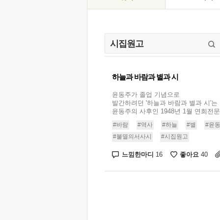
하늘과 바람과 별과 시
윤동주가 졸업 기념으로
발간하려던 '하늘과 바람과 별과 시'는
윤동주의 사후인 1948년 1월 연희전문학
#바람
#역사
#하늘
#별
#윤
#불멸의서사시
#시집원고
느낌한마디
좋아요
16
40