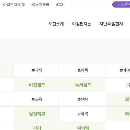
아침편지 여행
아버지센터
BDS
고도원T
재단소개
아침편지는
지난 아침편지
|
|
|
#다짐
#계획
#바
비전캠프
독서캠프
#
#도움
#선택
희
링컨학교
#극복
리
건강
면역력