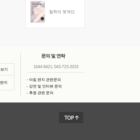
철학의 뒷계단
문의 및 연락
,
1644-8421
043-723-2033
 보기
아침 편지 관련문의
침편지
강연 및 인터뷰 문의
후원 관련 문의