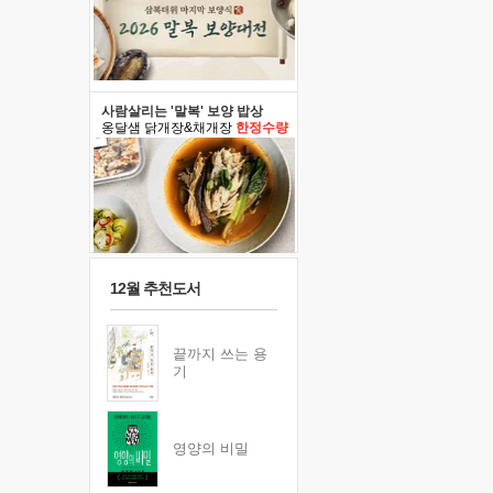
사람살리는 '말복' 보양 밥상
옹달샘 닭개장&채개장
한정수량
12월 추천도서
끝까지 쓰는 용
기
영양의 비밀