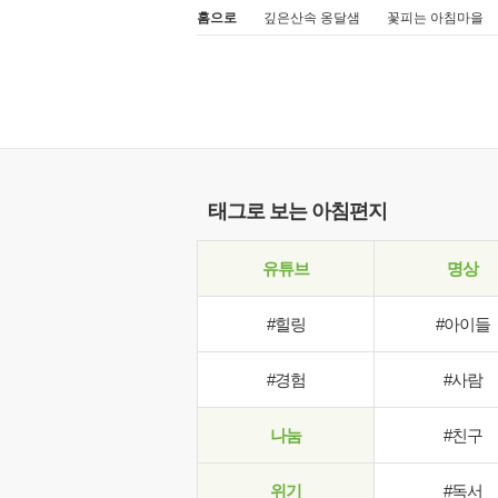
홈으로
깊은산속 옹달샘
꽃피는 아침마을
태그로 보는 아침편지
유튜브
명상
#힐링
#아이들
#경험
#사람
나눔
#친구
위기
#독서