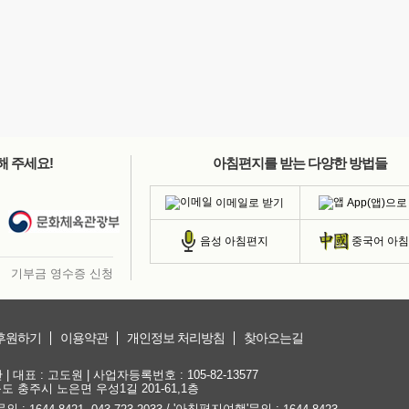
해 주세요!
아침편지를 받는 다양한 방법들
이메일로 받기
App(앱)으로
음성 아침편지
중국어 아
기부금 영수증 신청
후원하기
이용약관
개인정보 처리방침
찾아오는길
대표 : 고도원 | 사업자등록번호 : 105-82-13577
청북도 충주시 노은면 우성1길 201-61,1층
문의 :
,
/ '아침편지여행'문의 :