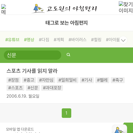
태그로 보는 아침편지
#유튜브
#명상
#다짐
#계획
#바이러스
#힐링
#아이들
#비전캠프
#독서캠프
#삶
#경험
#사람
#도움
#선택
#희망
#나눔
#친구
#링컨학교
#극복
#리더
#위기
스포츠 기사를 읽지 말라
#독서
#건강
#면역력
#장점
#충고
#자만심
#일희일비
#기사
#펠레
#축구
#스포츠
#신문
#과대포장
2006.6.19. 월요일
1
모바일 앱 다운로드