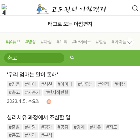
태그로 보는 아침편지
#유튜브
#명상
#다짐
#계획
#바이러스
#힐링
#아이들
#비전캠프
#독서캠프
#삶
#경험
#사람
#도움
#선택
#희망
#나눔
#친구
#링컨학교
#극복
#리더
#위기
'우리 엄마는 말이 통해'
#독서
#건강
#면역력
#믿음
#아이
#칭찬
#어머니
#부모님
#인정
#바램
#충고
#사춘기
#반사적반항
2023.4.5. 수요일
심리치유 과정에서 조심할 일
#출발
#사랑
#평가
#공감
#경계
#치유
#지도
#충고
#심리
#분석