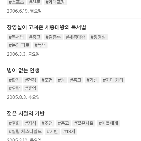
#스포츠
#신문
#과대포장
2006.6.19. 월요일
장영실이 고쳐준 세종대왕의 독서법
#독서법
#충고
#김종록
#세종대왕
#장영실
#눈의 피로
#녹색
2006.3.3. 금요일
병이 없는 인생
#활기
#건강
#모험
#병
#충고
#혁신
#지미 카터
#오락
#휴양
2005.8.3. 수요일
젊은 시절의 기반
#후회
#지식
#조언
#충고
#젊은시절
#아들에게
#필립 체스터필드
#기반
#18세
2005.3.10. 목요일