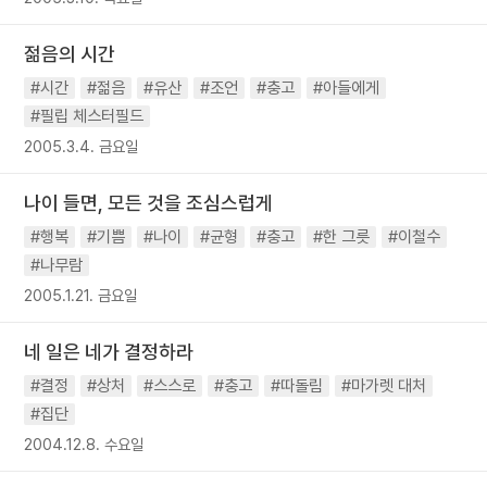
젊음의 시간
#시간
#젊음
#유산
#조언
#충고
#아들에게
#필립 체스터필드
2005.3.4. 금요일
나이 들면, 모든 것을 조심스럽게
#행복
#기쁨
#나이
#균형
#충고
#한 그릇
#이철수
#나무람
2005.1.21. 금요일
네 일은 네가 결정하라
#결정
#상처
#스스로
#충고
#따돌림
#마가렛 대처
#집단
2004.12.8. 수요일