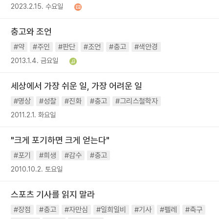
2023.2.15. 수요일
충고와 조언
#약
#주인
#판단
#조언
#충고
#색안경
2013.1.4. 금요일
세상에서 가장 쉬운 일, 가장 어려운 일
#명상
#성찰
#진화
#충고
#그리스철학자
2011.2.1. 화요일
"크게 포기하면 크게 얻는다"
#포기
#희생
#감수
#충고
2010.10.2. 토요일
스포츠 기사를 읽지 말라
#장점
#충고
#자만심
#일희일비
#기사
#펠레
#축구