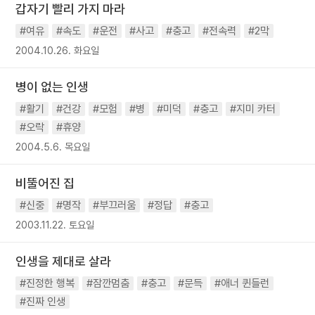
갑자기 빨리 가지 마라
#여유
#속도
#운전
#사고
#충고
#전속력
#2막
2004.10.26. 화요일
병이 없는 인생
#활기
#건강
#모험
#병
#미덕
#충고
#지미 카터
#오락
#휴양
2004.5.6. 목요일
비뚤어진 집
#신중
#명작
#부끄러움
#정답
#충고
2003.11.22. 토요일
인생을 제대로 살라
#진정한 행복
#잠깐멈춤
#충고
#문득
#애너 퀸들런
#진짜 인생