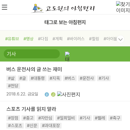
태그로 보는 아침편지
#유튜브
#명상
#다짐
#계획
#바이러스
#힐링
#아이들
#비전캠프
#독서캠프
#삶
#경험
#사람
#도움
#선택
#희망
#나눔
#친구
#링컨학교
#극복
#리더
#위기
버스 운전사의 글 쓰는 재미
#독서
#건강
#면역력
#삶
#글
#대통령
#지옥
#버스
#운전사
#기사
#천당
2018.6.22. 금요일
스포츠 기사를 읽지 말라
#장점
#충고
#자만심
#일희일비
#기사
#펠레
#축구
#스포츠
#신문
#과대포장