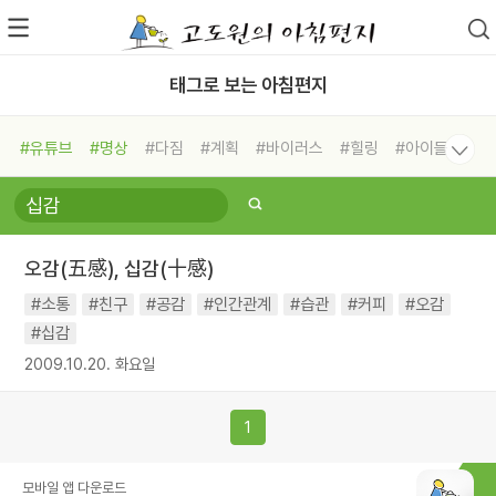
태그로 보는 아침편지
#유튜브
#명상
#다짐
#계획
#바이러스
#힐링
#아이들
#비전캠프
#독서캠프
#삶
#경험
#사람
#도움
#선택
#희망
#나눔
#친구
#링컨학교
#극복
#리더
#위기
#독서
#건강
#면역력
오감(五感), 십감(十感)
#소통
#친구
#공감
#인간관계
#습관
#커피
#오감
#십감
2009.10.20. 화요일
1
모바일 앱 다운로드