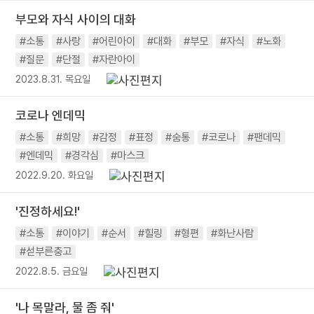
부모와 자식 사이의 대화
#소통
#사랑
#어린아이
#대화
#부모
#자식
#노화
#질문
#단절
#자란아이
2023.8.31. 목요일
코로나 엔데믹
#소통
#희망
#감정
#표정
#숨통
#코로나
#팬데믹
#엔데믹
#경각심
#마스크
2022.9.20. 화요일
'진정하세요!'
#소통
#이야기
#순서
#힐링
#형편
#화난사람
#섣부른충고
2022.8.5. 금요일
'나 목말라, 물 좀 줘'