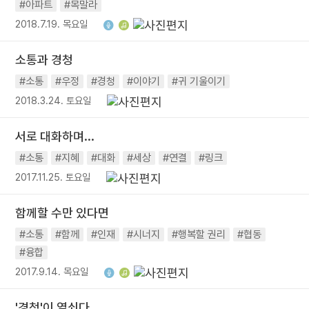
#아파트
#목말라
2018.7.19. 목요일
소통과 경청
#소통
#우정
#경청
#이야기
#귀 기울이기
2018.3.24. 토요일
서로 대화하며...
#소통
#지혜
#대화
#세상
#연결
#링크
2017.11.25. 토요일
함께할 수만 있다면
#소통
#함께
#인재
#시너지
#행복할 권리
#협동
#융합
2017.9.14. 목요일
'경청'이 열쇠다