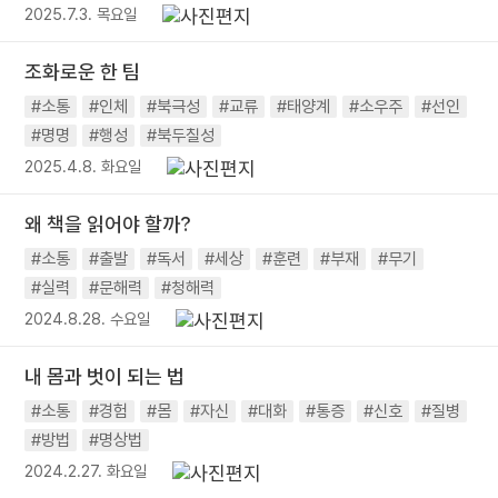
2025.7.3. 목요일
조화로운 한 팀
#소통
#인체
#북극성
#교류
#태양계
#소우주
#선인
#명명
#행성
#북두칠성
2025.4.8. 화요일
왜 책을 읽어야 할까?
#소통
#출발
#독서
#세상
#훈련
#부재
#무기
#실력
#문해력
#청해력
2024.8.28. 수요일
내 몸과 벗이 되는 법
#소통
#경험
#몸
#자신
#대화
#통증
#신호
#질병
#방법
#명상법
2024.2.27. 화요일