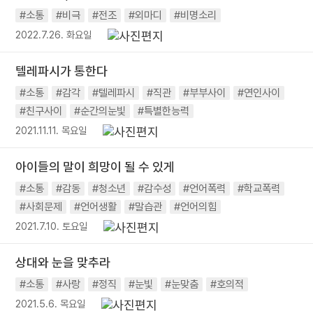
#소통
#비극
#전조
#외마디
#비명소리
2022.7.26. 화요일
텔레파시가 통한다
#소통
#감각
#텔레파시
#직관
#부부사이
#연인사이
#친구사이
#순간의눈빛
#특별한능력
2021.11.11. 목요일
아이들의 말이 희망이 될 수 있게
#소통
#감동
#청소년
#감수성
#언어폭력
#학교폭력
#사회문제
#언어생활
#말습관
#언어의힘
2021.7.10. 토요일
상대와 눈을 맞추라
#소통
#사랑
#정직
#눈빛
#눈맞춤
#호의적
2021.5.6. 목요일