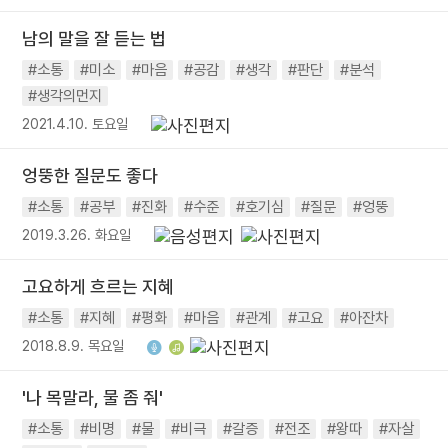
남의 말을 잘 듣는 법
#소통
#미소
#마음
#공감
#생각
#판단
#분석
#생각의먼지
2021.4.10. 토요일
엉뚱한 질문도 좋다
#소통
#공부
#진화
#수준
#호기심
#질문
#엉뚱
2019.3.26. 화요일
고요하게 흐르는 지혜
#소통
#지혜
#평화
#마음
#관계
#고요
#아잔차
2018.8.9. 목요일
'나 목말라, 물 좀 줘'
#소통
#비명
#물
#비극
#갈증
#전조
#왕따
#자살