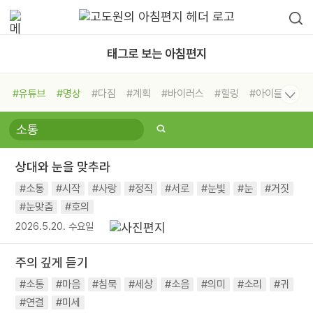
태그로 보는 아침편지
#유튜브
#명상
#다짐
#계획
#바이러스
#힐링
#아이들
#비전캠프
#독서캠프
#삶
#경험
#사람
#도움
#선택
#희망
#나눔
#친구
#링컨학교
#극복
#리더
#위기
상대와 눈을 맞추라
#독서
#건강
#면역력
#소통
#시작
#사랑
#정직
#서로
#눈빛
#눈
#거짓
#눈맞춤
#호의
2026.5.20. 수요일
주의 깊게 듣기
#소통
#마음
#침묵
#세상
#소음
#의미
#소리
#귀
#연결
#미세