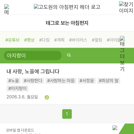
태그로 보는 아침편지
#유튜브
#명상
#다짐
#계획
#바이러스
#힐링
#아이들
#비전캠프
#독서캠프
#삶
#경험
#사람
#도움
#선택
#희망
#나눔
#친구
#링컨학교
#극복
#리더
#위기
내 사랑, 노을에 그립니다
#독서
#건강
#면역력
#노을
#사랑한다
#사랑하는 마음
#서정윤
#최상의 말
#아지랑이
2006.3.6. 월요일
1
모바일 앱 다운로드