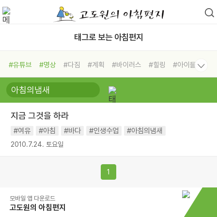
태그로 보는 아침편지
#유튜브
#명상
#다짐
#계획
#바이러스
#힐링
#아이들
#비전캠프
#독서캠프
#삶
#경험
#사람
#도움
#선택
#희망
#나눔
#친구
#링컨학교
#극복
#리더
#위기
지금 그것을 하라
#독서
#건강
#면역력
#여유
#아침
#바다
#인생수업
#아침의냄새
2010.7.24. 토요일
1
모바일 앱 다운로드
고도원의 아침편지