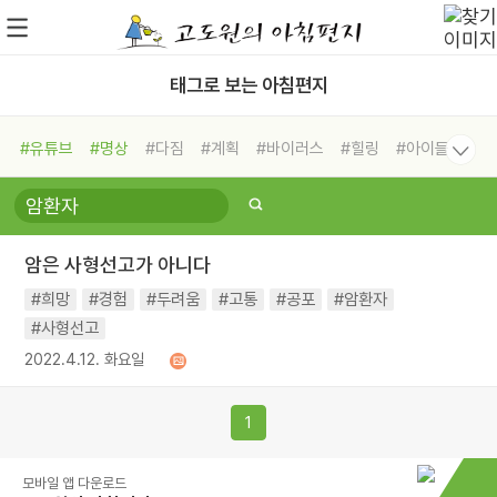
태그로 보는 아침편지
#유튜브
#명상
#다짐
#계획
#바이러스
#힐링
#아이들
#비전캠프
#독서캠프
#삶
#경험
#사람
#도움
#선택
#희망
#나눔
#친구
#링컨학교
#극복
#리더
#위기
암은 사형선고가 아니다
#독서
#건강
#면역력
#희망
#경험
#두려움
#고통
#공포
#암환자
#사형선고
2022.4.12. 화요일
1
모바일 앱 다운로드