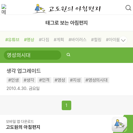
태그로 보는 아침편지
#유튜브
#명상
#다짐
#계획
#바이러스
#힐링
#아이들
#비전캠프
#독서캠프
#삶
#경험
#사람
#도움
#선택
#희망
#나눔
#친구
#링컨학교
#극복
#리더
#위기
생각 업그레이드
#독서
#건강
#면역력
#인생
#생각
#인격
#영성
#지성
#영성의시대
2010.4.30. 금요일
1
모바일 앱 다운로드
고도원의 아침편지