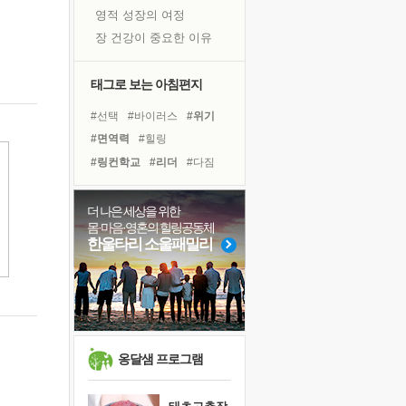
영적 성장의 여정
장 건강이 중요한 이유
신의 음성을 듣는다
흙이 된 몸으로 출근하는 여자
태그로 보는 아침편지
극과 극의 양 끝단
#선택
#바이러스
#위기
내가 '나다움'을 찾는 길
#면역력
#힐링
피해 갈 수 없는 사건들
#링컨학교
#리더
#다짐
처음 손을 잡았던 날
#사람
#희망
#명상
꿈이 실제가 되는 것
#나눔
#비전캠프
더 나은 세상을 위한
'말 타는 법'을 먼저
몸·마음·영혼의 힐링공동체
#아이들
#친구
#계획
졸업식 사진을 보며
한울타리 소울패밀리
#도움
#삶
#독서캠프
아픈 아버지를 위한 공간 설계
#건강
#경험
#독서
극심한 변비, 어깨결림, 수면 장애
#극복
#유튜브
보고 싶은 어머니
유년 시절의 부산 영도 바다
못된 꼰대들
옹달샘 프로그램
거울 속의 나