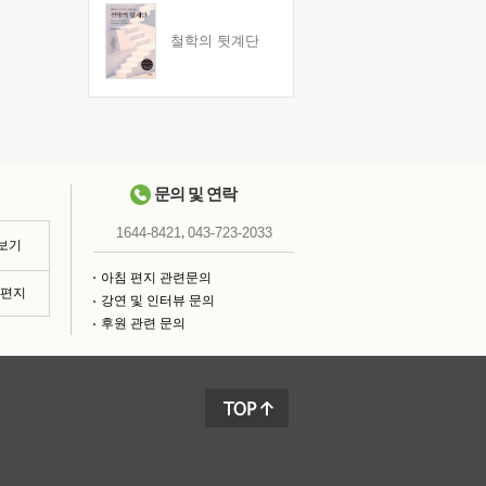
철학의 뒷계단
문의 및 연락
,
1644-8421
043-723-2033
 보기
아침 편지 관련문의
침편지
강연 및 인터뷰 문의
후원 관련 문의