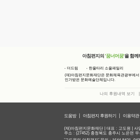
아침편지의
'꿈너머꿈'
을 함께
더드림
한울타리 소울패밀리
(재)아침편지문화재단은 문화체육관광부에서
인가받은 문화예술단체입니다.
나의 후원내역 보기
|
도움방
아침편지 후원하기
이용약관
(재)아침편지문화재단 | 대표 : 고도원 | 사업자
주소 : (27452) 충청북도 충주시 노은면 우성
'고도원의 아침편지' 문의 :
,