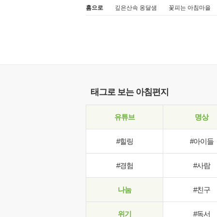
홈으로
깊은산속 옹달샘
꽃피는 아침마을
태그로 보는 아침편지
유튜브
명상
#힐링
#아이들
#경험
#사람
나눔
#친구
위기
#독서