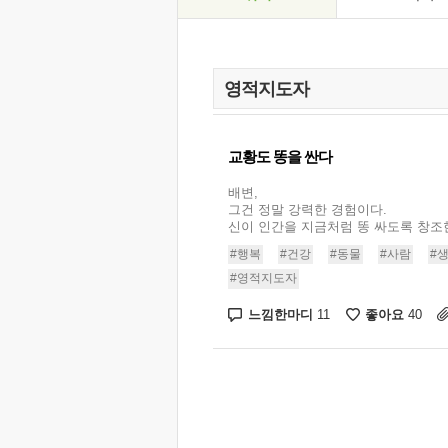
교황도 똥을 싼다
배변,
그건 정말 강력한 경험이다.
신이 인간을 지금처럼 똥 싸도록 창조한 
#행복
#건강
#동물
#사람
#
#영적지도자
느낌한마디
좋아요
11
40