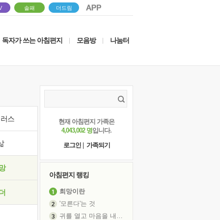
V
솔패
더드림
독자가 쓰는 아침편지
모음방
나눔터
|
|
이러스
현재 아침편지 가족은
4,043,002 명
입니다.
삶
로그인
|
가족되기
망
아침편지 랭킹
희망이란
더
'모른다'는 것
귀를 열고 마음을 내어주고