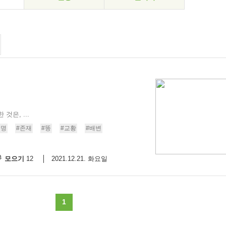
것은, ...
생명
#존재
#똥
#교황
#배변
모으기
2021.12.21. 화요일
12
1