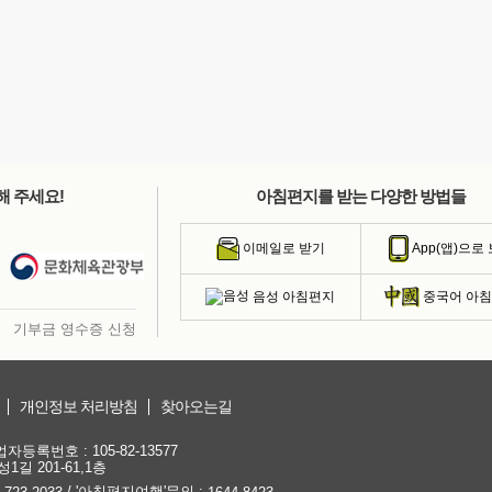
해 주세요!
아침편지를 받는 다양한 방법들
이메일로 받기
App(앱)으로
음성 아침편지
중국어 아
기부금 영수증 신청
개인정보 처리방침
찾아오는길
등록번호 : 105-82-13577
1길 201-61,1층
/ '아침편지여행'문의 :