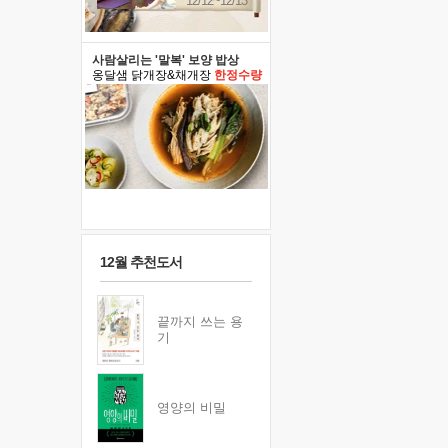
12/12~12/13
사람살리는 '말복' 보양 밥상
옹달샘 닭개장&채개장
한정수량
12월 추천도서
끝까지 쓰는 용
기
영양의 비밀