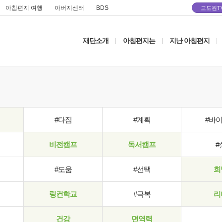
아침편지 여행
아버지센터
BDS
고도원T
재단소개
아침편지는
지난 아침편지
|
|
|
#다짐
#계획
#바
비전캠프
독서캠프
#
#도움
#선택
희
링컨학교
#극복
리
건강
면역력