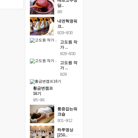
태초고추장
담..
8/8
내면혁명워
크..
8/29~8/30
고도원 작
가 ..
8/29~8/30
고도원 작
가 ..
8/29
황금변캠프
16기
9/5~9/6
통증잡는워
크숍
9/11~9/12
하루명상
[250..