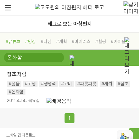
태그로 보는 아침편지
#유튜브
#명상
#다짐
#계획
#바이러스
#힐링
#아이들
#비전캠프
#독서캠프
#삶
#경험
#사람
#도움
#선택
#희망
#나눔
#친구
#링컨학교
#극복
#리더
#위기
잡초처럼
#독서
#건강
#면역력
#젊음
#고생
#생명력
#고비
#파릇파릇
#새싹
#잡초
#온화함
2011.4.14. 목요일
1
모바일 앱 다운로드