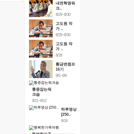
내면혁명워
크..
8/29~8/30
고도원 작
가 ..
8/29~8/30
고도원 작
가 ..
8/29
황금변캠프
16기
9/5~9/6
통증잡는워
크숍
9/11~9/12
하루명상
[250..
9/19