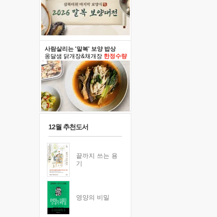
사람살리는 '말복' 보양 밥상
옹달샘 닭개장&채개장
한정수량
12월 추천도서
끝까지 쓰는 용
기
영양의 비밀