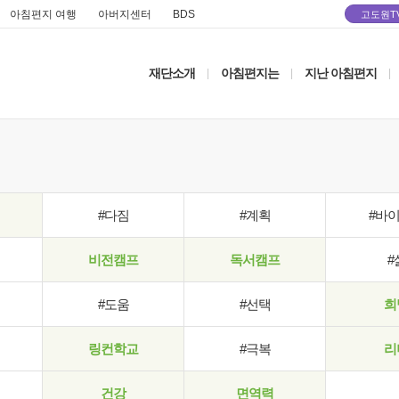
아침편지 여행
아버지센터
BDS
고도원T
재단소개
아침편지는
지난 아침편지
|
|
|
#다짐
#계획
#바
비전캠프
독서캠프
#
#도움
#선택
희
링컨학교
#극복
리
건강
면역력