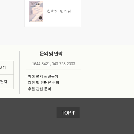
철학의 뒷계단
문의 및 연락
,
1644-8421
043-723-2033
 보기
아침 편지 관련문의
침편지
강연 및 인터뷰 문의
후원 관련 문의