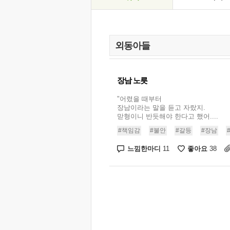
장남 노릇
"어렸을 때부터
장남이라는 말을 듣고 자랐지.
맏형이니 반듯해야 한다고 했어....
#책임감
#불안
#갈등
#장남
느낌한마디
좋아요
11
38