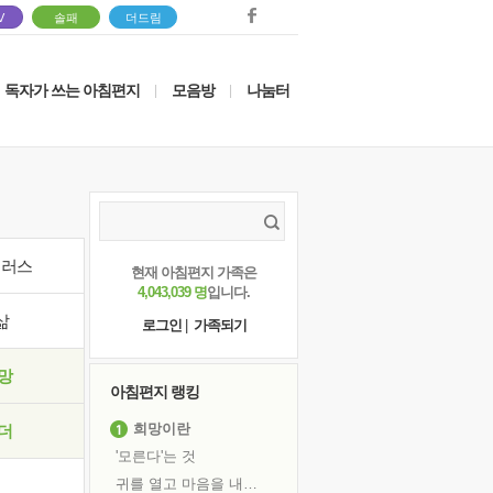
V
솔패
더드림
독자가 쓰는 아침편지
모음방
나눔터
|
|
이러스
현재 아침편지 가족은
4,043,039 명
입니다.
삶
로그인
|
가족되기
망
아침편지 랭킹
희망이란
더
'모른다'는 것
귀를 열고 마음을 내어주고