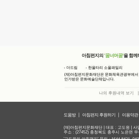
아침편지의
'꿈너머꿈'
을 함께
더드림
한울타리 소울패밀리
(재)아침편지문화재단은 문화체육관광부에서
인가받은 문화예술단체입니다.
나의 후원내역 보기
|
도움방
아침편지 후원하기
이용약관
(재)아침편지문화재단 | 대표 : 고도원 | 사업자
주소 : (27452) 충청북도 충주시 노은면 우성
'고도원의 아침편지' 문의 :
,