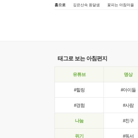
홈으로
깊은산속 옹달샘
꽃피는 아침마을
태그로 보는 아침편지
유튜브
명상
#힐링
#아이들
#경험
#사람
나눔
#친구
위기
#독서