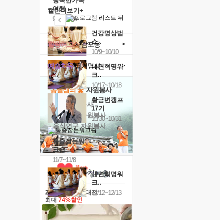
행복한가족
여행
캘린더보기+
9/24~9/26
건강명상법
스..
힐링허그
사감포옹
>
10/9~10/10
예술치유
걷기명상
>
내면혁명워
크..
10/17~10/18
'옹달샘의 꽃'
자원봉사
황금변캠프
· 청년 자원봉사
17기
· 금빛청년 자원봉사
10/30~10/31
· 음식연구 자원봉사
통증잡는워
크숍
11/7~11/8
내면혁명워
크..
12/12~12/13
2026 말복 보양대전
최대
74%할인