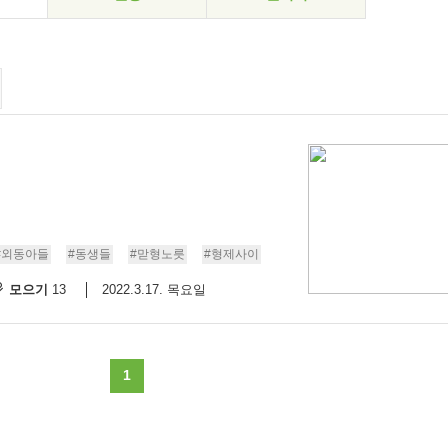
#외동아들
#동생들
#맏형노릇
#형제사이
모으기
2022.3.17. 목요일
13
1