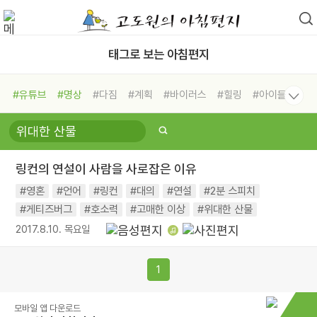
태그로 보는 아침편지
#유튜브
#명상
#다짐
#계획
#바이러스
#힐링
#아이들
#비전캠프
#독서캠프
#삶
#경험
#사람
#도움
#선택
#희망
#나눔
#친구
#링컨학교
#극복
#리더
#위기
링컨의 연설이 사람을 사로잡은 이유
#독서
#건강
#면역력
#영혼
#언어
#링컨
#대의
#연설
#2분 스피치
#게티즈버그
#호소력
#고매한 이상
#위대한 산물
2017.8.10. 목요일
1
모바일 앱 다운로드