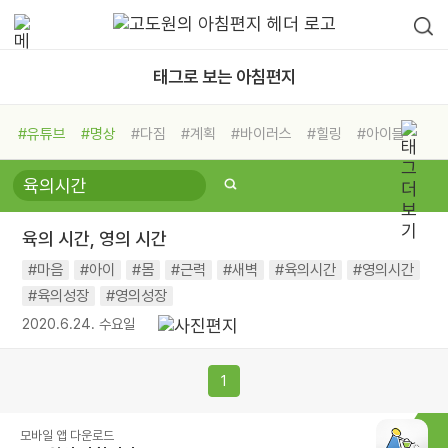
태그로 보는 아침편지
#유튜브
#명상
#다짐
#계획
#바이러스
#힐링
#아이들
#비전캠프
#독서캠프
#삶
#경험
#사람
#도움
#선택
#희망
#나눔
#친구
#링컨학교
#극복
#리더
#위기
육의 시간, 영의 시간
#독서
#건강
#면역력
#마음
#아이
#몸
#근력
#새벽
#육의시간
#영의시간
#육의성장
#영의성장
2020.6.24. 수요일
1
모바일 앱 다운로드