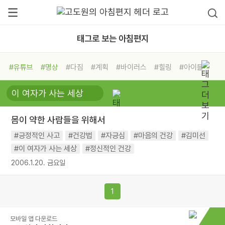
태그로 보는 아침편지
#유튜브
#명상
#다짐
#계획
#바이러스
#힐링
#아이들
#비전캠프
#독서캠프
#삶
#경험
#사람
#도움
#선택
#희망
#나눔
#친구
#링컨학교
#극복
#리더
#위기
몸이 약한 사람들을 위해서
#독서
#건강
#면역력
#긍정적인 사고
#건강법
#자긍심
#마음의 건강
#김미선
#이 여자가 사는 세상
#정신적인 건강
2006.1.20. 금요일
1
모바일 앱 다운로드