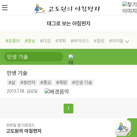
태그로 보는 아침편지
#유튜브
#명상
#다짐
#계획
#바이러스
#힐링
#아이들
#비전캠프
#독서캠프
#삶
#경험
#사람
#도움
#선택
#희망
#나눔
#친구
#링컨학교
#극복
#리더
#위기
인생 기술
#독서
#건강
#면역력
#삶
#동반자
#풍요
#욕망
#인생 기술
2013.1.18. 금요일
1
모바일 앱 다운로드
고도원의 아침편지