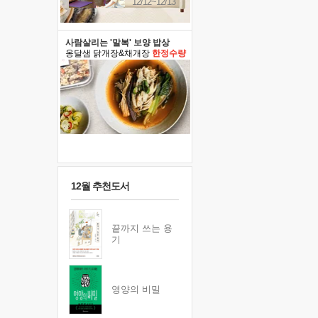
12/12~12/13
사람살리는 '말복' 보양 밥상
옹달샘 닭개장&채개장
한정수량
12월 추천도서
끝까지 쓰는 용
기
영양의 비밀