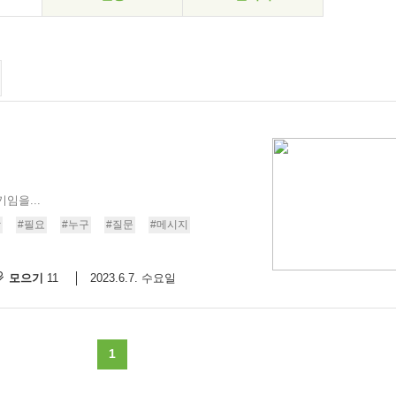
임을...
장
#필요
#누구
#질문
#메시지
모으기
2023.6.7. 수요일
11
1