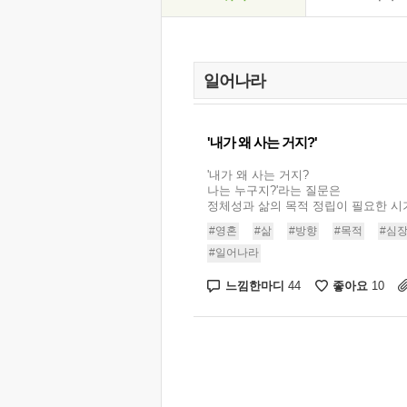
'내가 왜 사는 거지?'
'내가 왜 사는 거지?
나는 누구지?'라는 질문은
정체성과 삶의 목적 정립이 필요한 시기
#영혼
#삶
#방향
#목적
#심
#일어나라
느낌한마디
좋아요
44
10