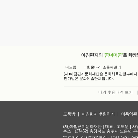
아침편지의
'꿈너머꿈'
을 함께
더드림
한울타리 소울패밀리
(재)아침편지문화재단은 문화체육관광부에서
인가받은 문화예술단체입니다.
나의 후원내역 보기
|
도움방
아침편지 후원하기
이용약관
(재)아침편지문화재단 | 대표 : 고도원 | 사업자
주소 : (27452) 충청북도 충주시 노은면 우성
'고도원의 아침편지' 문의 :
,