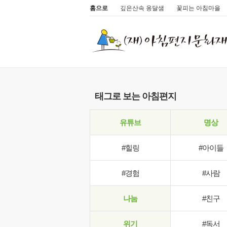
홈으로
깊은산속 옹달샘
꽃피는 아침마을
태그로 보는 아침편지
유튜브
명상
#힐링
#아이들
#경험
#사람
나눔
#친구
위기
#독서