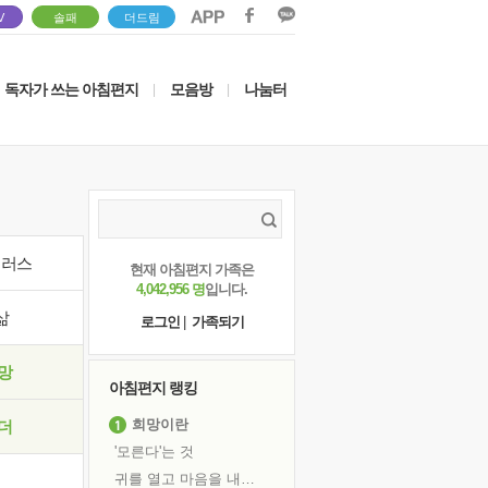
V
솔패
더드림
독자가 쓰는 아침편지
모음방
나눔터
|
|
이러스
현재 아침편지 가족은
4,042,956 명
입니다.
삶
로그인
|
가족되기
망
아침편지 랭킹
희망이란
더
'모른다'는 것
귀를 열고 마음을 내어주고