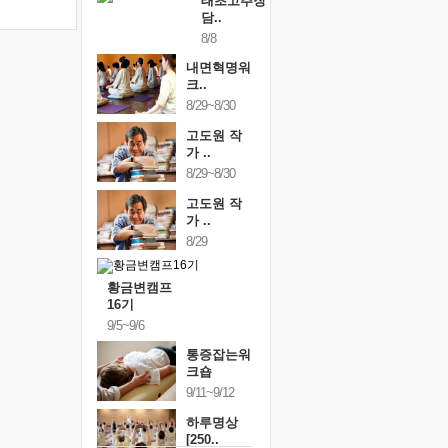
태초고추장
담..
8/8
내면혁명워
크..
8/29~8/30
고도원 작
가 ..
8/29~8/30
고도원 작
가 ..
8/29
황금변캠프
16기
9/5~9/6
통증잡는워
크숍
9/11~9/12
하루명상
[250..