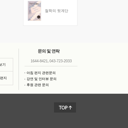
철학의 뒷계단
문의 및 연락
,
1644-8421
043-723-2033
 보기
아침 편지 관련문의
침편지
강연 및 인터뷰 문의
후원 관련 문의