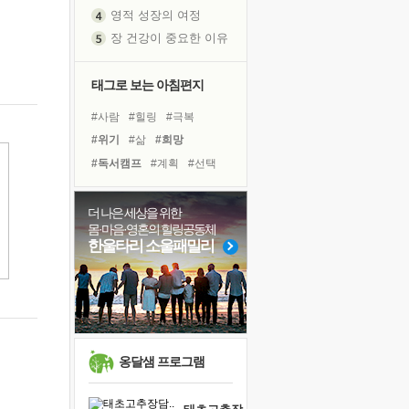
영적 성장의 여정
장 건강이 중요한 이유
신의 음성을 듣는다
흙이 된 몸으로 출근하는 여자
태그로 보는 아침편지
극과 극의 양 끝단
#사람
#힐링
#극복
내가 '나다움'을 찾는 길
#위기
#삶
#희망
피해 갈 수 없는 사건들
#독서캠프
#계획
#선택
처음 손을 잡았던 날
#리더
#도움
#친구
꿈이 실제가 되는 것
#면역력
#경험
더 나은 세상을 위한
'말 타는 법'을 먼저
몸·마음·영혼의 힐링공동체
#바이러스
#다짐
아픈 아버지를 위한 공간 설계
한울타리 소울패밀리
#유튜브
#링컨학교
졸업식 사진을 보며
#나눔
#명상
#건강
극심한 변비, 어깨결림, 수면 장애
#아이들
#비전캠프
보고 싶은 어머니
#독서
마음이 멈춰 버린 곳
유년 시절의 부산 영도 바다
옹달샘 프로그램
못된 꼰대들