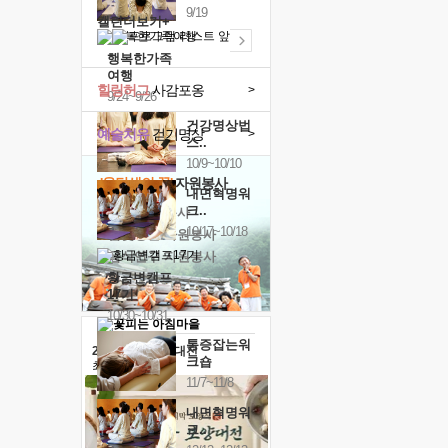
9/19
캘린더보기+
행복한가족
여행
힐링허그
사감포옹
>
9/24~9/26
건강명상법
예술치유
걷기명상
>
스..
10/9~10/10
'옹달샘의 꽃'
자원봉사
내면혁명워
크..
· 청년 자원봉사
10/17~10/18
· 금빛청년 자원봉사
· 음식연구 자원봉사
황금변캠프
17기
10/30~10/31
통증잡는워
2026 말복 보양대전
크숍
최대
74%할인
11/7~11/8
내면혁명워
크..