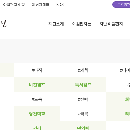
아침편지 여행
아버지센터
BDS
고도원T
재단소개
아침편지는
지난 아침편지
|
|
|
#다짐
#계획
#바
비전캠프
독서캠프
#
#도움
#선택
희
링컨학교
#극복
리
건강
면역력